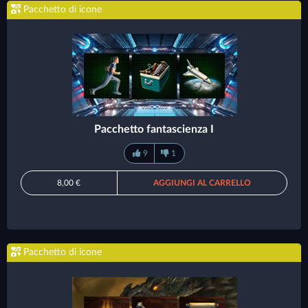
Pacchetto di icone
Pacchetto fantascienza I
9
1
8,00 €
AGGIUNGI AL CARRELLO
Pacchetto di icone