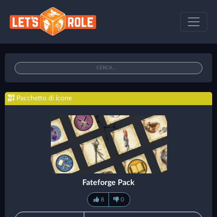
Pacchetto di icone
Fateforge Pack
8
0