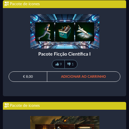
Pacote de ícones
Pacote Ficção Científica I
9
1
€ 8,00
ADICIONAR AO CARRINHO
Pacote de ícones