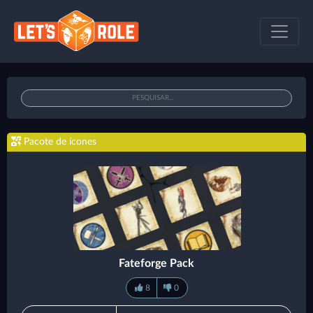
Pacote de ícones
Fateforge Pack
8
0