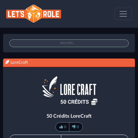
LoreCraft
50 Crédits LoreCraft
0
0