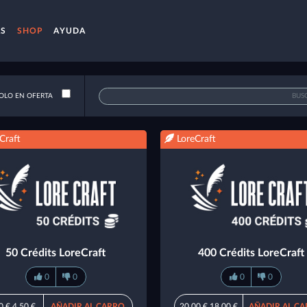
AS
SHOP
AYUDA
OLO EN OFERTA
Craft
LoreCraft
50 Crédits LoreCraft
400 Crédits LoreCraft
0
0
0
0
0 €
4,50 €
AÑADIR AL CARRO
20,00 €
18,00 €
AÑADIR AL C