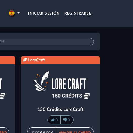
INICIAR SESIÓN
REGISTRARSE
LoreCraft
150 Crédits LoreCraft
0
0
ARRO
10,00 €
9,00 €
AÑADIR AL CARRO