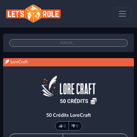
LoreCraft
50 Crédits LoreCraft
0
0