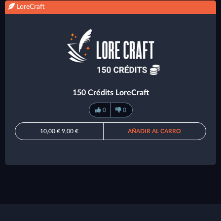
LoreCraft
150 Crédits LoreCraft
0
0
10,00 €
9,00 €
AÑADIR AL CARRO