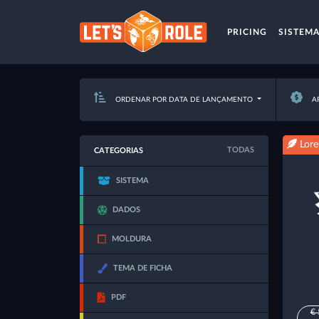
PRICING
SISTEM
ORDENAR POR DATA DE LANÇAMENTO
AP
Lore
TODAS
CATEGORIAS
SISTEMA
DADOS
MOLDURA
TEMA DE FICHA
PDF
€ 