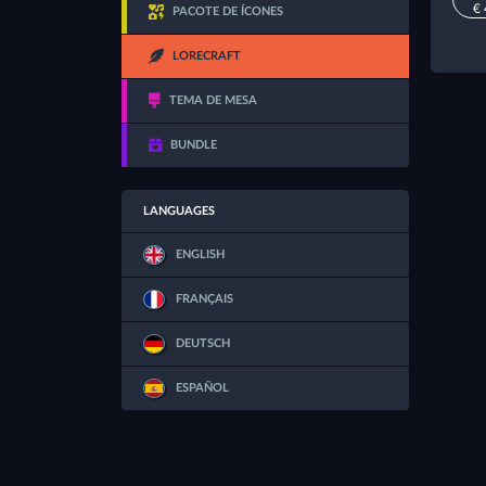
€ 
PACOTE DE ÍCONES
LORECRAFT
TEMA DE MESA
BUNDLE
LANGUAGES
ENGLISH
FRANÇAIS
DEUTSCH
ESPAÑOL