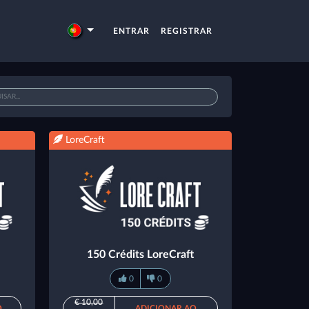
ENTRAR
REGISTRAR
LoreCraft
150 Crédits LoreCraft
0
0
€ 10,00
O
ADICIONAR AO