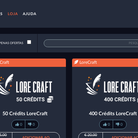
AS
LOJA
AJUDA
ENAS OFERTAS
Craft
LoreCraft
50 Crédits LoreCraft
400 Crédits LoreCraft
0
0
0
0
5,00
€ 20,00
ADICIONAR AO
ADICIONAR A