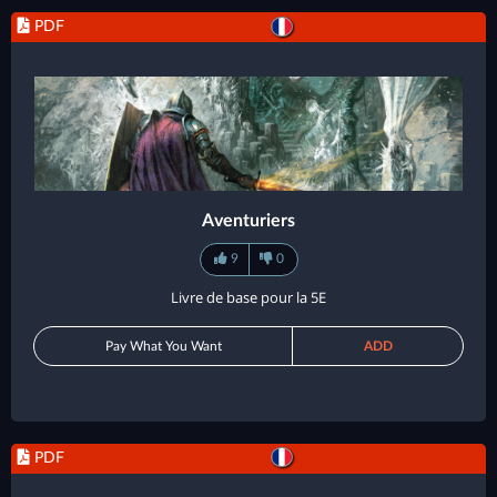
PDF
Aventuriers
9
0
Livre de base pour la 5E
Pay What You Want
ADD
PDF