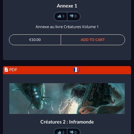
Annexe 1
3
0
Annexe au livre Créatures Volume 1
€10.00
ADD TO CART
PDF
Créatures 2 : Inframonde
3
0