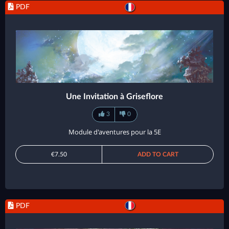
PDF
Une Invitation à Griseflore
3
0
Module d'aventures pour la 5E
€7.50
ADD TO CART
PDF