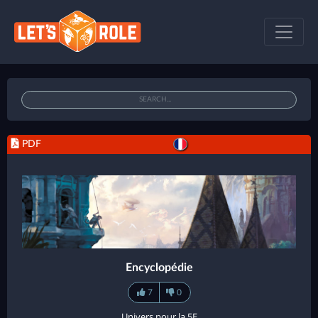
PDF
Encyclopédie
7
0
Univers pour la 5E