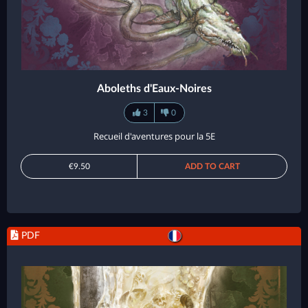
Aboleths d'Eaux-Noires
3
0
Recueil d'aventures pour la 5E
€9.50
ADD TO CART
PDF