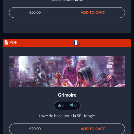
€20.00
ADD TO CART
PDF
Grimoire
6
0
Livre de base pour la 5E - Magie
€20.00
ADD TO CART