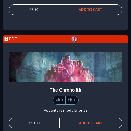
€7.50
ADD TO CART
PDF
The Chronolith
3
0
Adventure module for 5E
€10.00
ADD TO CART