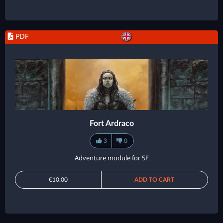
PDF
Fort Ardraco
3
0
Adventure module for 5E
€10.00
ADD TO CART