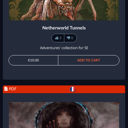
Netherworld Tunnels
3
0
Adventures' collection for 5E
€10.00
ADD TO CART
PDF