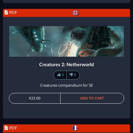
PDF
Creatures 2: Netherworld
3
0
Creatures compendium for 5E
€25.00
ADD TO CART
PDF