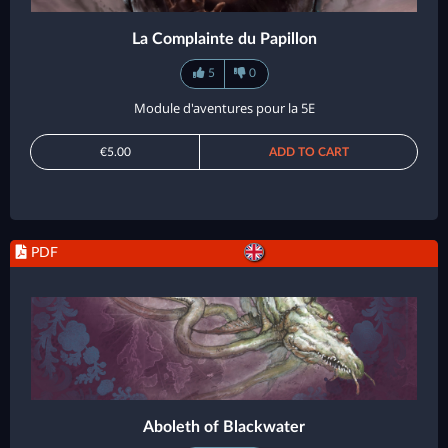
La Complainte du Papillon
5
0
Module d'aventures pour la 5E
€5.00
ADD TO CART
PDF
Aboleth of Blackwater