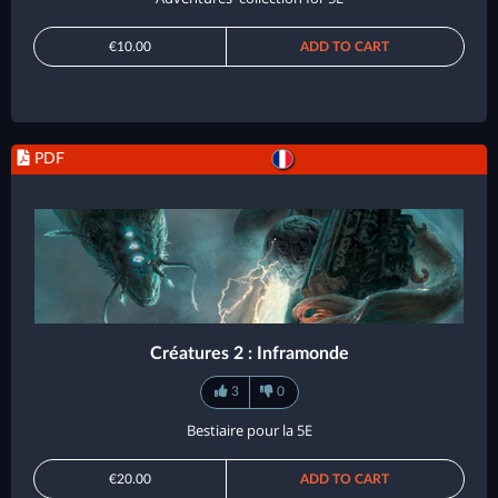
€10.00
ADD TO CART
PDF
Créatures 2 : Inframonde
3
0
Bestiaire pour la 5E
€20.00
ADD TO CART