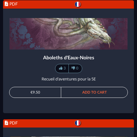
PDF
Aboleths d'Eaux-Noires
3
0
Recueil d'aventures pour la 5E
€9.50
ADD TO CART
PDF