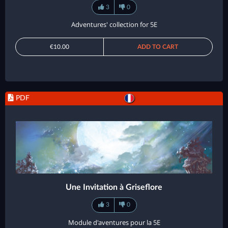
3
0
Adventures' collection for 5E
€10.00
ADD TO CART
PDF
Une Invitation à Griseflore
3
0
Module d'aventures pour la 5E