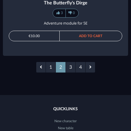
The Butterfly's Dirge
3
0
Adventure module for 5E
€10.00
ADD TO CART
1
2
3
4
QUICKLINKS
New character
New table