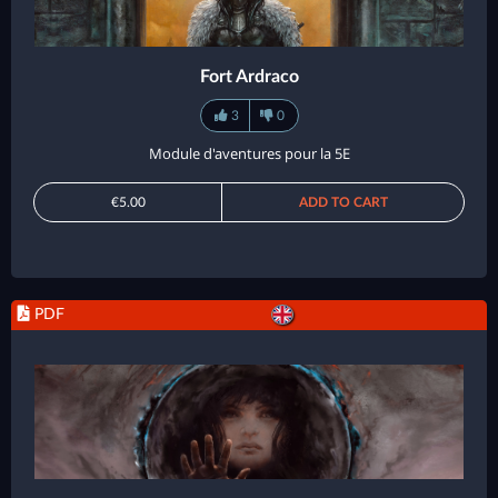
Fort Ardraco
3
0
Module d'aventures pour la 5E
€5.00
ADD TO CART
PDF