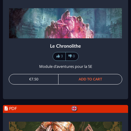
Le Chronolithe
3
0
Module d'aventures pour la 5E
€7.50
ADD TO CART
PDF