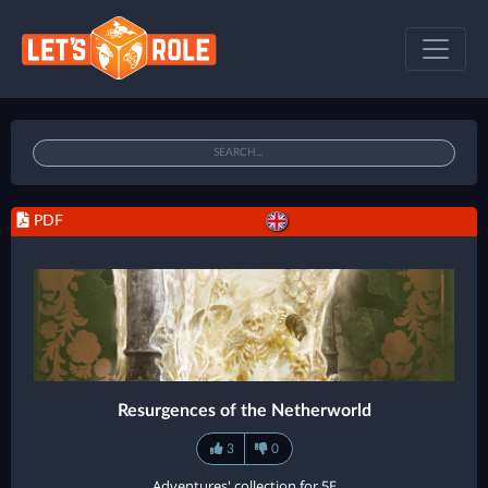
PDF
Resurgences of the Netherworld
3
0
Adventures' collection for 5E