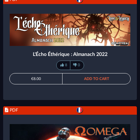
L'Écho Éthérique : Almanach 2022
8
0
€8.00
ADD TO CART
PDF