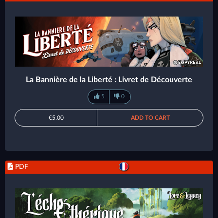
La Bannière de la Liberté : Livret de Découverte
5
0
€5.00
ADD TO CART
PDF