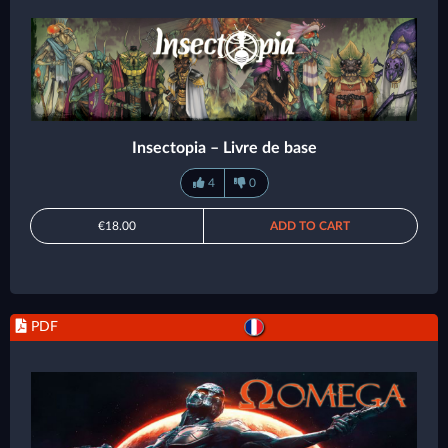
Insectopia – Livre de base
4
0
€18.00
ADD TO CART
PDF