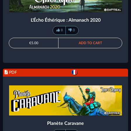
L'Écho Éthérique : Almanach 2020
8
0
€5.00
ADD TO CART
PDF
Planète Caravane