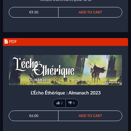
€9.50
ADD TO CART
PDF
L'Écho Éthérique : Almanach 2023
2
0
€6.00
ADD TO CART