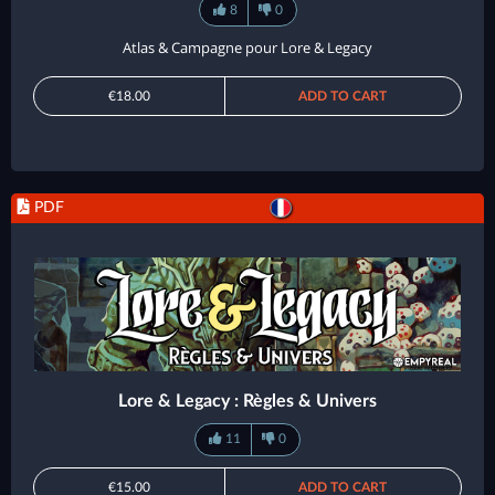
8
0
Atlas & Campagne pour Lore & Legacy
€18.00
ADD TO CART
PDF
Lore & Legacy : Règles & Univers
11
0
€15.00
ADD TO CART