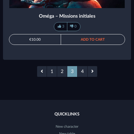
Oméga – Missions initiales
3
0
€10.00
ADD TO CART
1
2
3
4
QUICKLINKS
New character
New table