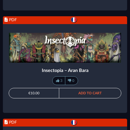
PDF
Insectopia – Aran Bara
3
0
€10.00
ADD TO CART
PDF