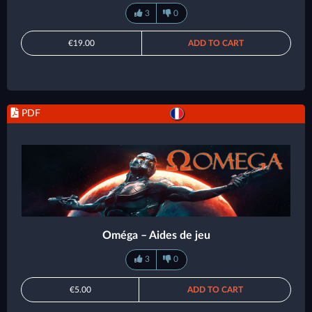
3
0
€19.00
ADD TO CART
PDF
Oméga – Aides de jeu
3
0
€5.00
ADD TO CART