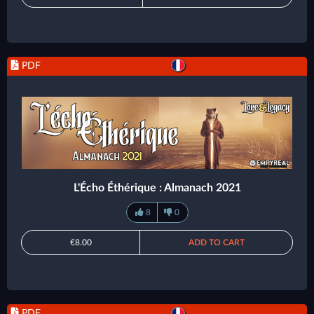
PDF
L'Écho Éthérique : Almanach 2021
8
0
€8.00
ADD TO CART
PDF