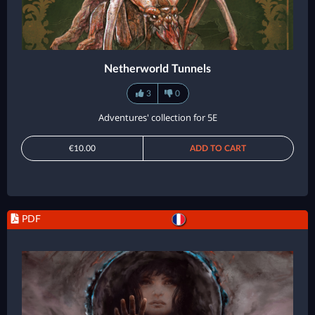
Netherworld Tunnels
3
0
Adventures' collection for 5E
€10.00
ADD TO CART
PDF