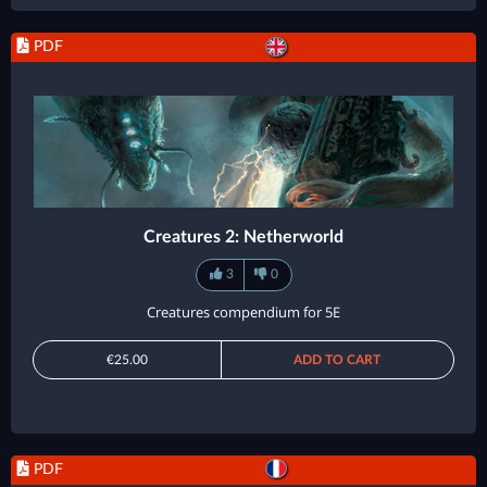
PDF
Creatures 2: Netherworld
3
0
Creatures compendium for 5E
€25.00
ADD TO CART
PDF