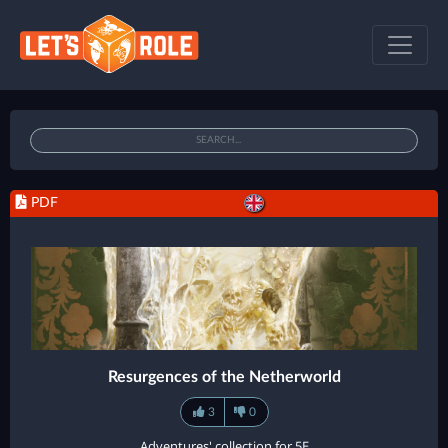
PDF
Resurgences of the Netherworld
3
0
Adventures' collection for 5E