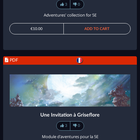
3
0
Adventures' collection for 5E
€10.00
ADD TO CART
PDF
Une Invitation à Griseflore
3
0
Module d'aventures pour la 5E