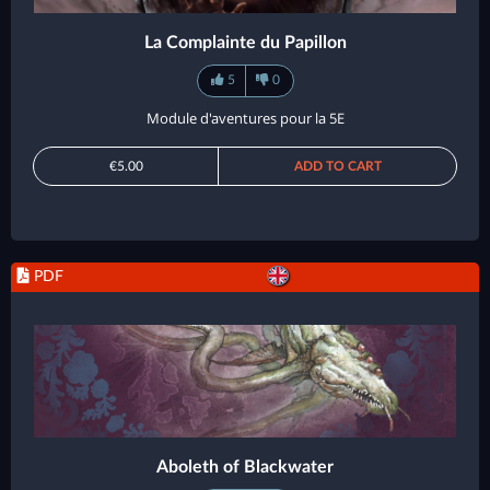
La Complainte du Papillon
5
0
Module d'aventures pour la 5E
€5.00
ADD TO CART
PDF
Aboleth of Blackwater