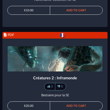
€10.00
ADD TO CART
PDF
Créatures 2 : Inframonde
3
0
Bestiaire pour la 5E
€20.00
ADD TO CART