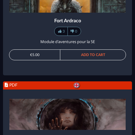
Fort Ardraco
3
0
Module d'aventures pour la 5E
€5.00
ADD TO CART
PDF