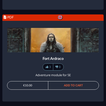
PDF
Fort Ardraco
3
0
Adventure module for 5E
€10.00
ADD TO CART