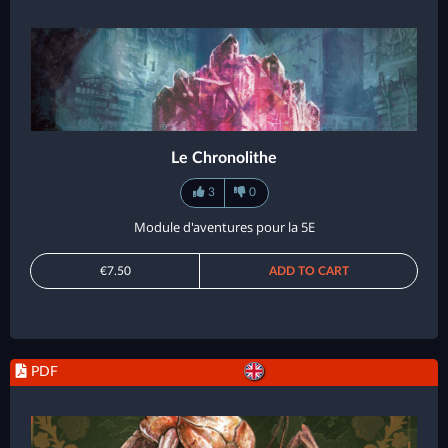
Le Chronolithe
3
0
Module d'aventures pour la 5E
€7.50
ADD TO CART
PDF