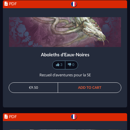
PDF
Aboleths d'Eaux-Noires
3
0
Recueil d'aventures pour la 5E
€9.50
ADD TO CART
PDF