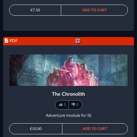
€7.50
ADD TO CART
PDF
The Chronolith
3
0
Adventure module for 5E
€10.00
ADD TO CART