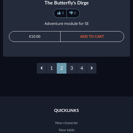
The Butterfly's Dirge
3
0
Adventure module for 5E
€10.00
ADD TO CART
1
2
3
4
QUICKLINKS
New character
New table