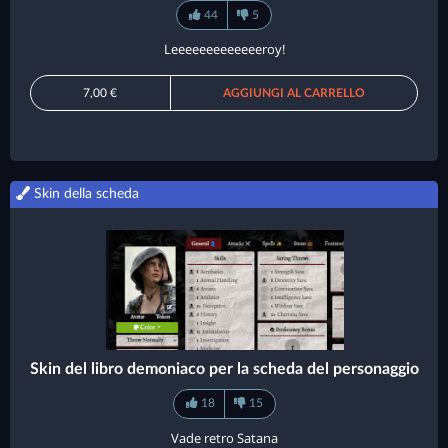
44
5
Leeeeeeeeeeeeeroy!
7,00 €
AGGIUNGI AL CARRELLO
Skin della scheda
Skin del libro demoniaco per la scheda del personaggio
18
15
Vade retro Satana