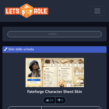
Skin della scheda
Fateforge Character Sheet Skin
24
0