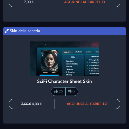
7,00 €
AGGIUNGI AL CARRELLO
Skin della scheda
SciFi Character Sheet Skin
25
0
7,00 €
4,00 €
AGGIUNGI AL CARRELLO