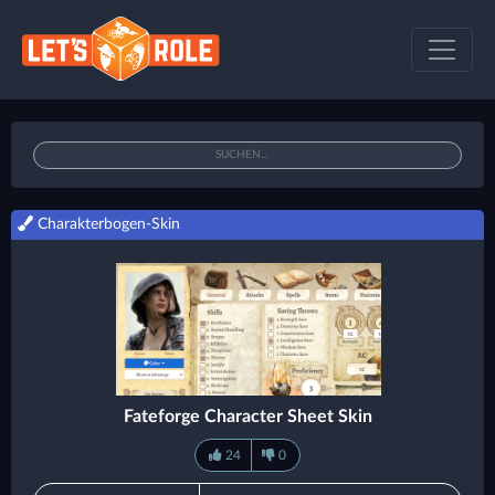
Charakterbogen-Skin
Fateforge Character Sheet Skin
24
0