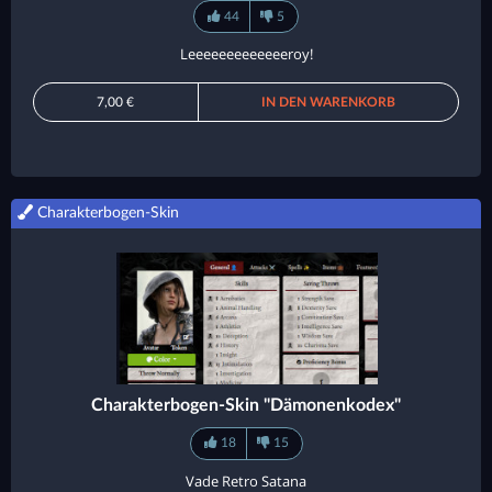
44
5
Leeeeeeeeeeeeeroy!
7,00 €
IN DEN WARENKORB
Charakterbogen-Skin
Charakterbogen-Skin "Dämonenkodex"
18
15
Vade Retro Satana