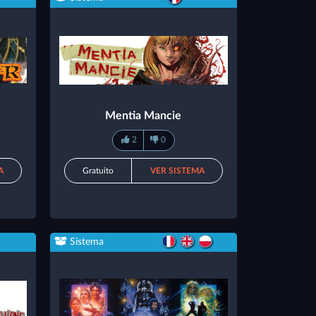
Mentia Mancie
2
0
A
Gratuito
VER SISTEMA
Sistema