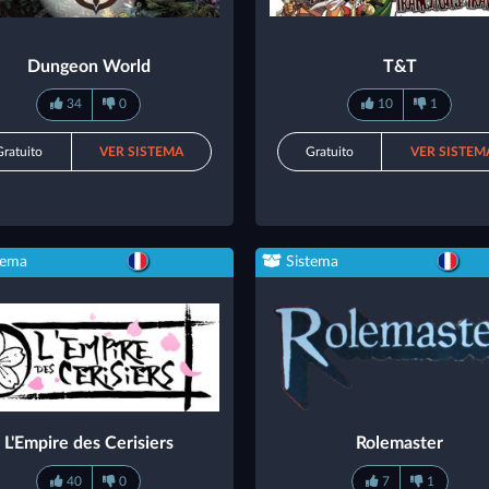
Dungeon World
T&T
34
0
10
1
Gratuito
VER SISTEMA
Gratuito
VER SISTEM
tema
Sistema
L'Empire des Cerisiers
Rolemaster
40
0
7
1