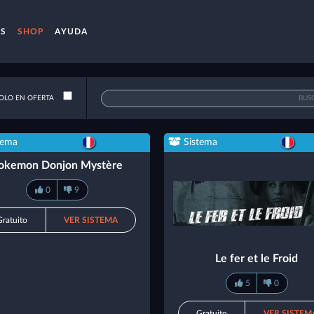
AS
SHOP
AYUDA
OLO EN OFERTA
tema
Sistema
okemon Donjon Mystère
0
9
Gratuito
VER SISTEMA
Le fer et le Froid
5
0
Gratuito
VER SISTEM