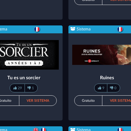
tema
Sistema
Tu es un sorcier
Ruines
29
1
9
0
Gratuito
VER SISTEMA
Gratuito
VER SISTEM
tema
Sistema