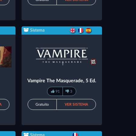
Sistema
Vampire The Masquerade, 5 Ed.
91
3
A
Gratuito
VER SISTEMA
Sistema