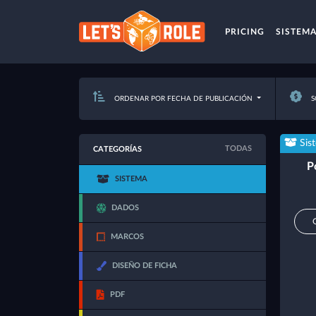
PRICING
SISTEM
ORDENAR POR FECHA DE PUBLICACIÓN
S
Sis
TODAS
CATEGORÍAS
P
SISTEMA
DADOS
MARCOS
DISEÑO DE FICHA
PDF