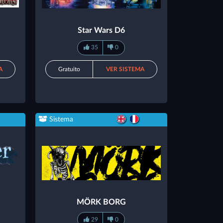
Star Wars D6
35
0
A
Gratuito
VER SISTEMA
Sistema
MÖRK BORG
29
0