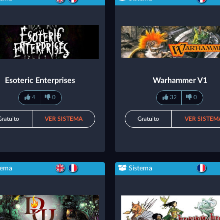
Esoteric Enterprises
Warhammer V1
4
0
32
0
Gratuito
VER SISTEMA
Gratuito
VER SISTEM
tema
Sistema