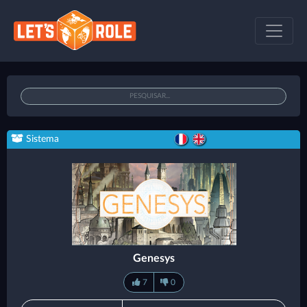
Sistema
Genesys
7
0