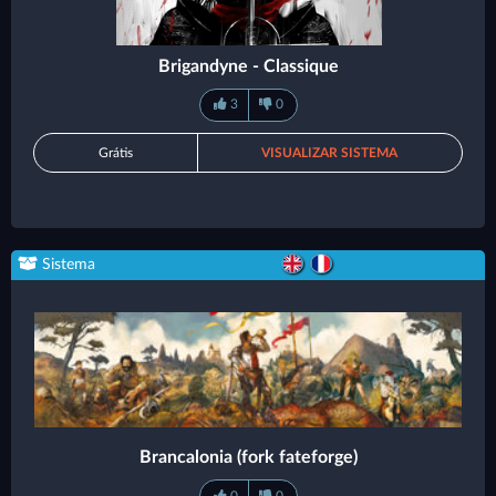
Brigandyne - Classique
3
0
Grátis
VISUALIZAR SISTEMA
Sistema
Brancalonia (fork fateforge)