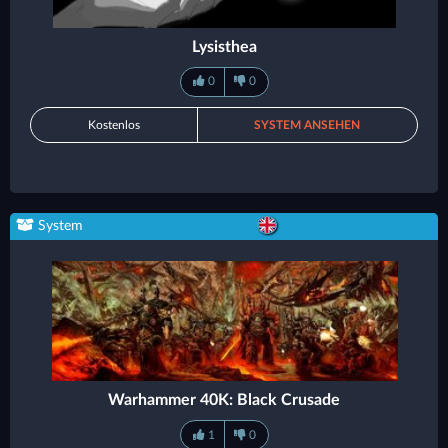
Lysisthea
0
0
Kostenlos
SYSTEM ANSEHEN
System
Warhammer 40K: Black Crusade
1
0