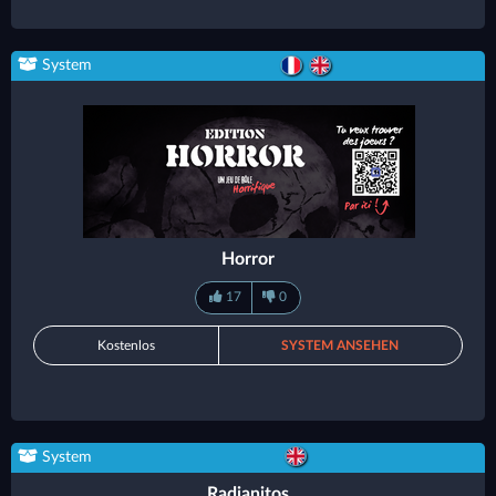
System
Horror
17
0
Kostenlos
SYSTEM ANSEHEN
System
Radianitos