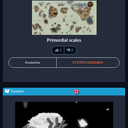
Primordial scales
0
0
Kostenlos
SYSTEM ANSEHEN
System