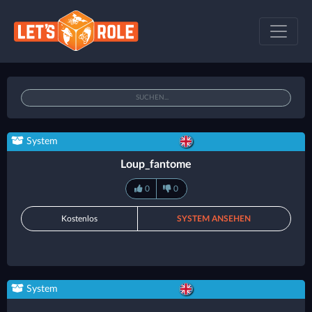
System
Loup_fantome
0
0
Kostenlos
SYSTEM ANSEHEN
System