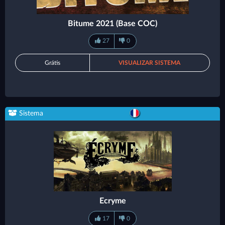
Bitume 2021 (Base COC)
27
0
Grátis
VISUALIZAR SISTEMA
Sistema
Ecryme
17
0