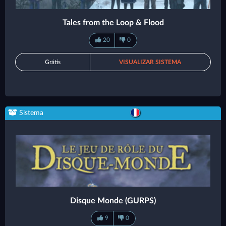
Tales from the Loop & Flood
20
0
Grátis
VISUALIZAR SISTEMA
Sistema
Disque Monde (GURPS)
9
0