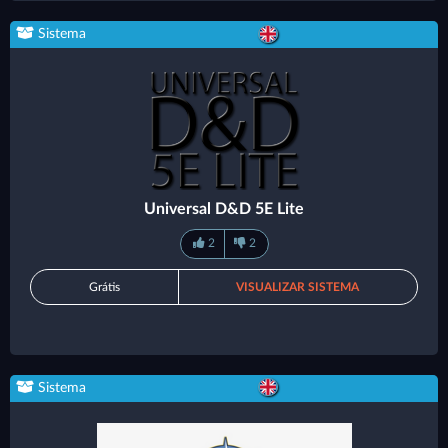
Sistema
Universal D&D 5E Lite
2
2
Grátis
VISUALIZAR SISTEMA
Sistema