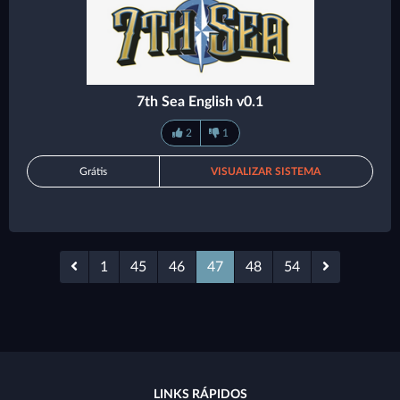
7th Sea English v0.1
2
1
Grátis
VISUALIZAR SISTEMA
1
45
46
47
48
54
LINKS RÁPIDOS