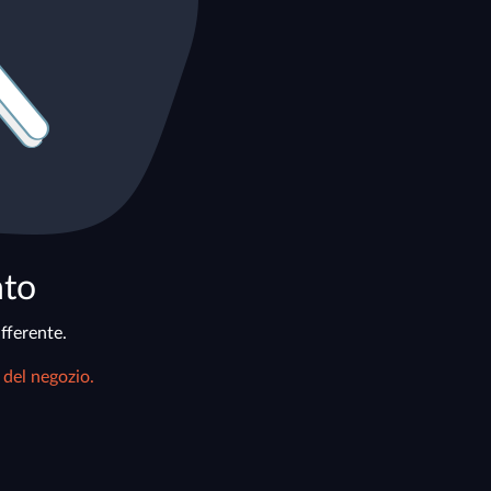
ato
fferente.
 del negozio.