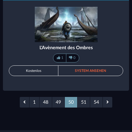
L'Avènement des Ombres
1
0
Kostenlos
SYSTEM ANSEHEN
1
48
49
50
51
54