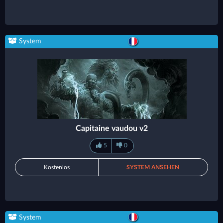
System
Capitaine vaudou v2
5
0
Kostenlos
SYSTEM ANSEHEN
System