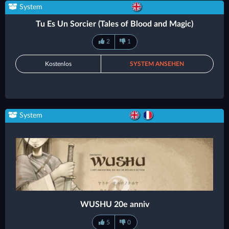
System
Tu Es Un Sorcier (Tales of Blood and Magic)
2
1
Kostenlos
SYSTEM ANSEHEN
System
WUSHU 20e anniv
5
0