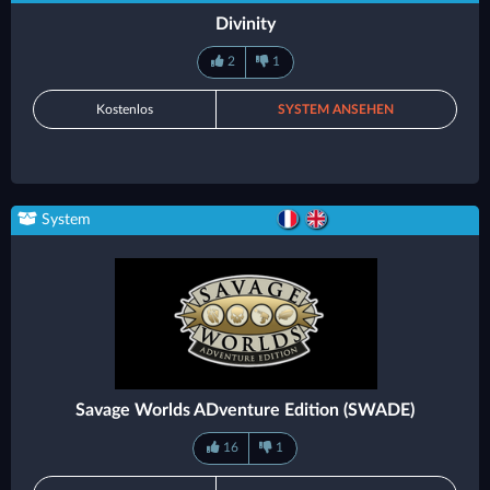
Divinity
2
1
Kostenlos
SYSTEM ANSEHEN
System
Savage Worlds ADventure Edition (SWADE)
16
1