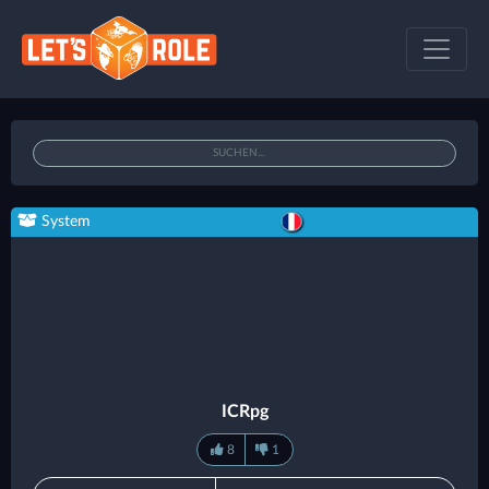
System
ICRpg
8
1