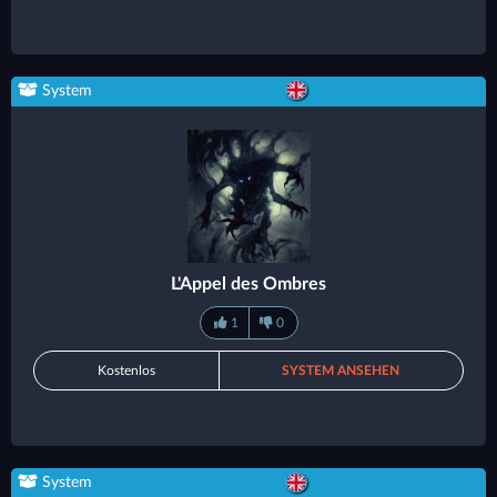
System
L'Appel des Ombres
1
0
Kostenlos
SYSTEM ANSEHEN
System