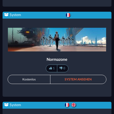
System
Normazone
1
0
Kostenlos
SYSTEM ANSEHEN
System