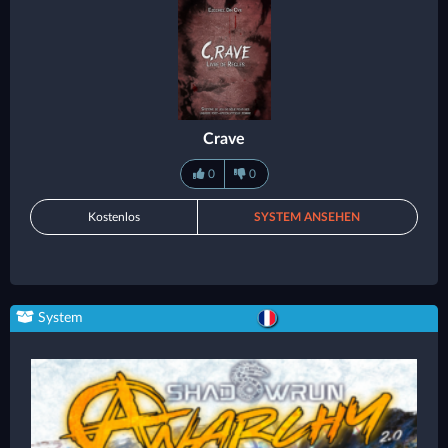
Crave
0
0
Kostenlos
SYSTEM ANSEHEN
System