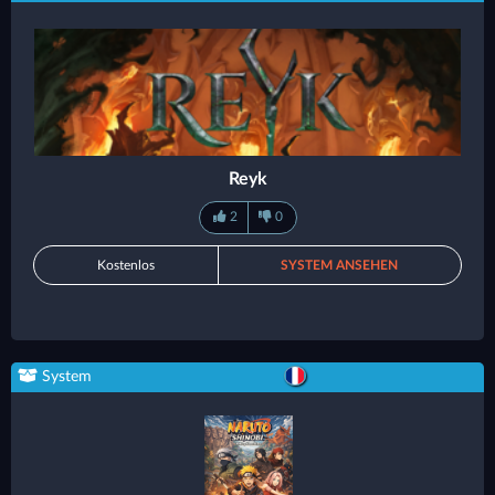
Reyk
2
0
Kostenlos
SYSTEM ANSEHEN
System