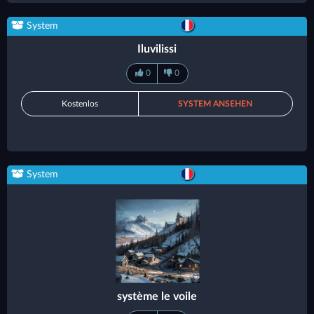
System
Iluvilissi
0
0
Kostenlos
SYSTEM ANSEHEN
System
système le voile