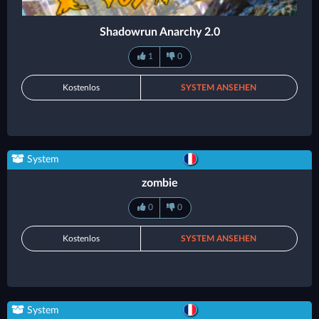
Shadowrun Anarchy 2.0
1
0
Kostenlos
SYSTEM ANSEHEN
System
zombie
0
0
Kostenlos
SYSTEM ANSEHEN
System