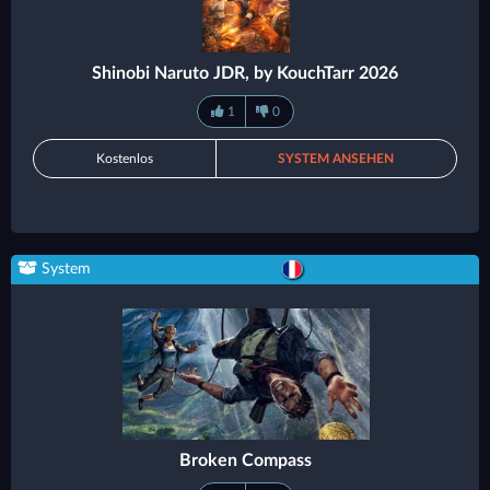
Shinobi Naruto JDR, by KouchTarr 2026
1
0
Kostenlos
SYSTEM ANSEHEN
System
Broken Compass