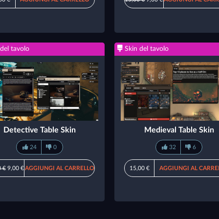
del tavolo
Skin del tavolo
Detective Table Skin
Medieval Table Skin
24
0
32
6
 €
9,00 €
AGGIUNGI AL CARRELLO
15,00 €
AGGIUNGI AL CARRE