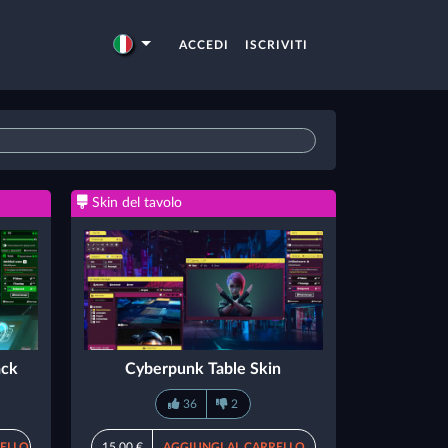
ACCEDI
ISCRIVITI
Skin del tavolo
ack
Cyberpunk Table Skin
36
2
RELLO
15,00 €
AGGIUNGI AL CARRELLO