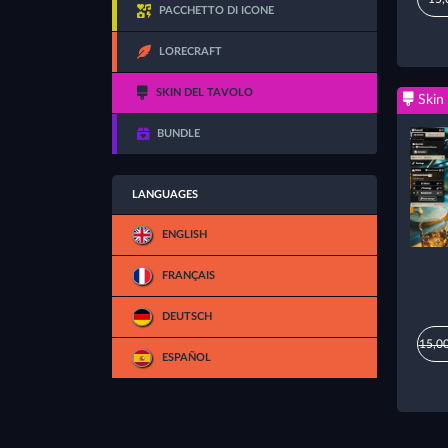
PACCHETTO DI ICONE
LORECRAFT
SKIN DEL TAVOLO
Skin 
BUNDLE
LANGUAGES
ENGLISH
FRANÇAIS
DEUTSCH
15,00
ESPAÑOL