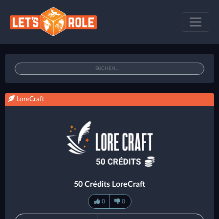
LoreCraft
50 Crédits LoreCraft
0
0