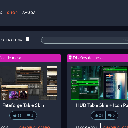
AS
SHOP
AYUDA
OLO EN OFERTA
ños de mesa
Diseños de mesa
Fateforge Table Skin
HUD Table Skin + Icon P
11
1
24
0
,00 €
AÑADIR AL CARRO
15,00 €
9,00 €
AÑADIR AL CA