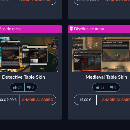
ños de mesa
Diseños de mesa
Detective Table Skin
Medieval Table Skin
24
0
32
6
00 €
9,00 €
AÑADIR AL CARRO
15,00 €
AÑADIR AL CAR