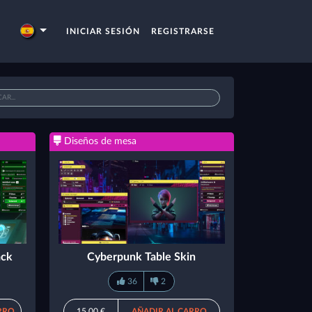
INICIAR SESIÓN
REGISTRARSE
Diseños de mesa
ack
Cyberpunk Table Skin
36
2
RRO
15,00 €
AÑADIR AL CARRO