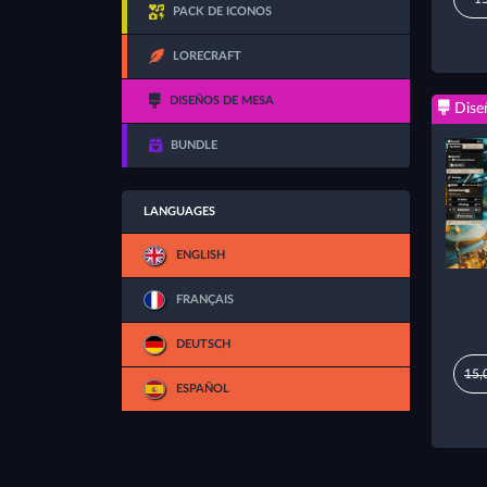
PACK DE ICONOS
LORECRAFT
DISEÑOS DE MESA
Dise
BUNDLE
LANGUAGES
ENGLISH
FRANÇAIS
DEUTSCH
15,
ESPAÑOL