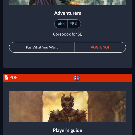
Adventurers
4
0
Corebook for 5E
Pay What You Want
AGGIUNGI
PDF
Player's guide