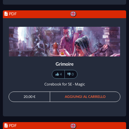
PDF
Grimoire
4
0
Corebook for 5E - Magic
20,00 €
AGGIUNGI AL CARRELLO
PDF