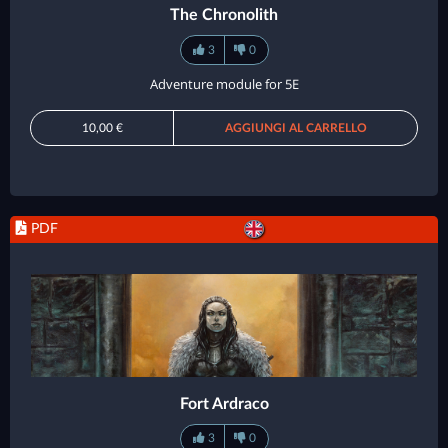
The Chronolith
3
0
Adventure module for 5E
10,00 €
AGGIUNGI AL CARRELLO
PDF
Fort Ardraco
3
0