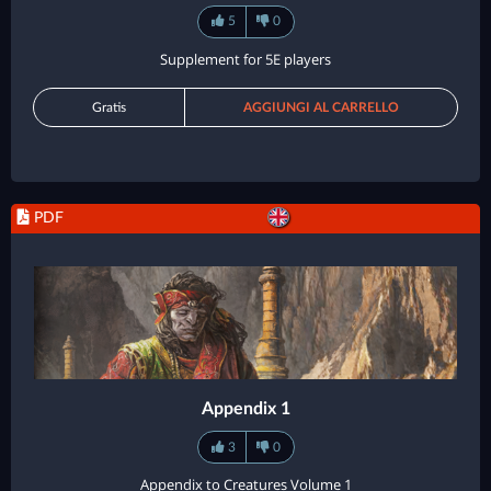
5
0
Supplement for 5E players
Gratis
AGGIUNGI AL CARRELLO
PDF
Appendix 1
3
0
Appendix to Creatures Volume 1