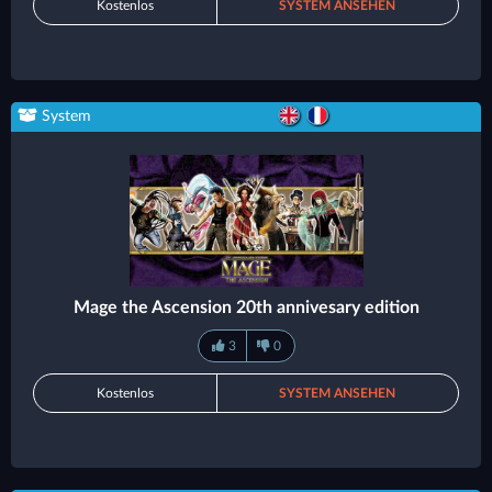
Kostenlos
SYSTEM ANSEHEN
System
Mage the Ascension 20th annivesary edition
3
0
Kostenlos
SYSTEM ANSEHEN