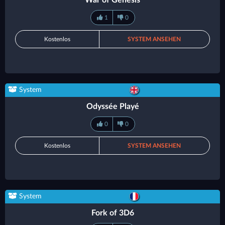
War of Genesis
1
0
Kostenlos
SYSTEM ANSEHEN
System
Odyssée Playé
0
0
Kostenlos
SYSTEM ANSEHEN
System
Fork of 3D6