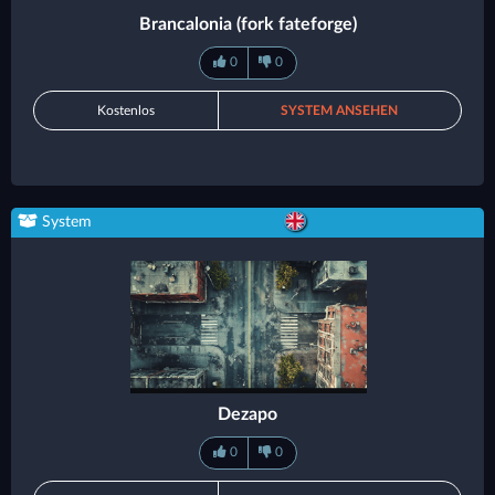
Brancalonia (fork fateforge)
0
0
Kostenlos
SYSTEM ANSEHEN
System
Dezapo
0
0