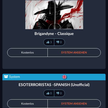
Brigandyne - Classique
3
0
Kostenlos
SYSTEM ANSEHEN
System
ESOTERRORISTAS -SPANISH (Unofficial)
0
0
Kostenlos
SYSTEM ANSEHEN