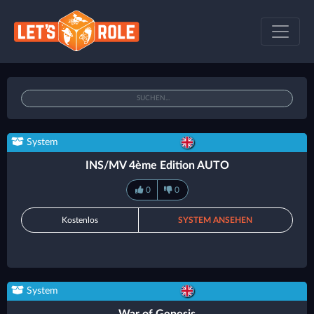
System
INS/MV 4ème Edition AUTO
0
0
Kostenlos
SYSTEM ANSEHEN
System