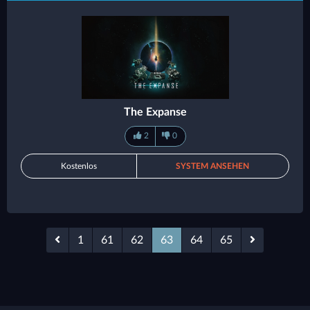
The Expanse
2
0
Kostenlos
SYSTEM ANSEHEN
1
61
62
63
64
65