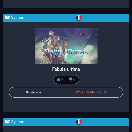
System
Fabula ultima
9
0
Kostenlos
SYSTEM ANSEHEN
System