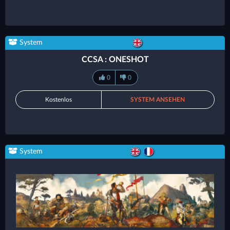
System
CCSA : ONESHOT
0
0
Kostenlos
SYSTEM ANSEHEN
System