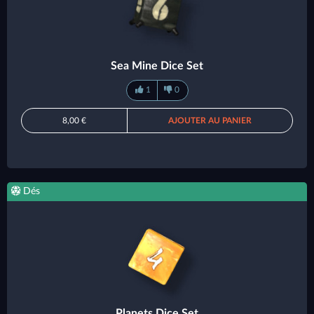
Sea Mine Dice Set
1
0
8,00 €
AJOUTER AU PANIER
Dés
Planets Dice Set