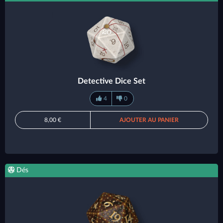
Detective Dice Set
4
0
8,00 €
AJOUTER AU PANIER
Dés