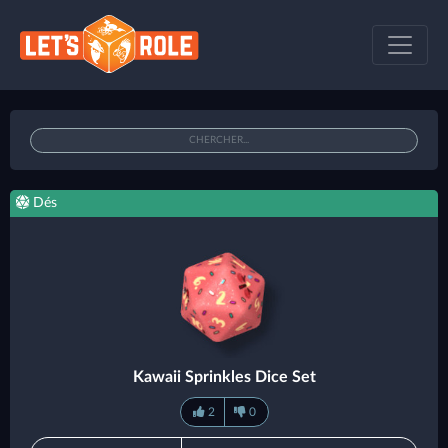
Dés
Kawaii Sprinkles Dice Set
2
0