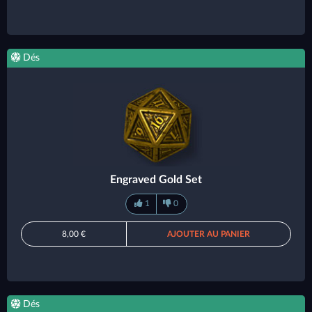
Dés
Engraved Gold Set
1
0
8,00 €
AJOUTER AU PANIER
Dés