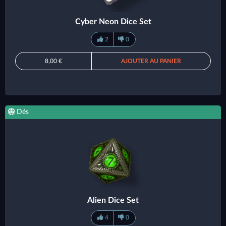
Cyber Neon Dice Set
2
0
8,00 €
AJOUTER AU PANIER
Dés
Alien Dice Set
4
0