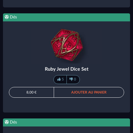
Dés
Ruby Jewel Dice Set
5
0
8,00 €
AJOUTER AU PANIER
Dés