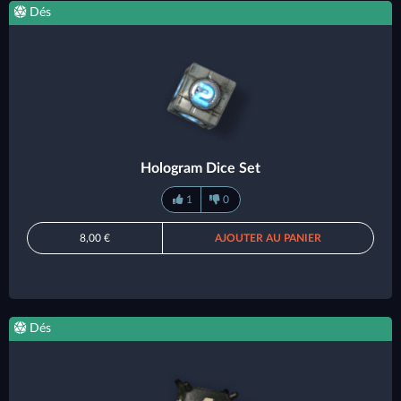
Dés
Hologram Dice Set
1
0
8,00 €
AJOUTER AU PANIER
Dés