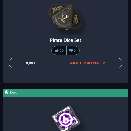
Pirate Dice Set
10
0
8,00 €
AJOUTER AU PANIER
Dés