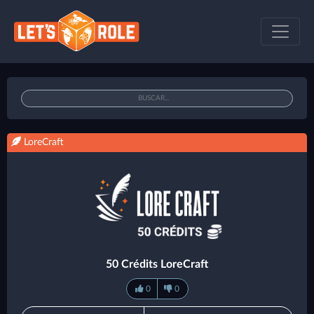
LoreCraft
50 Crédits LoreCraft
0
0