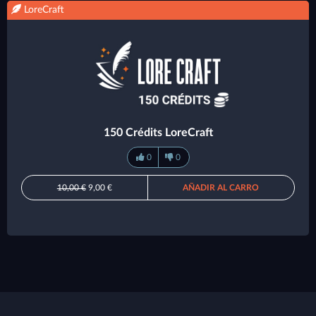
LoreCraft
150 Crédits LoreCraft
0
0
10,00 €
9,00 €
AÑADIR AL CARRO