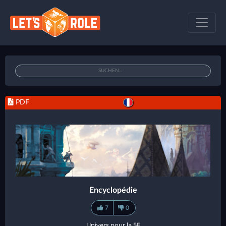
PDF
Encyclopédie
7
0
Univers pour la 5E