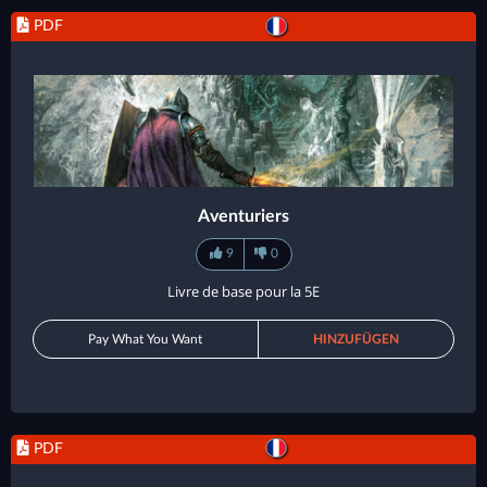
PDF
Aventuriers
9
0
Livre de base pour la 5E
Pay What You Want
HINZUFÜGEN
PDF