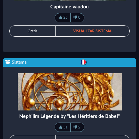
Capitaine vaudou
25
0
Grátis
VISUALIZAR SISTEMA
Sistema
Nephilim Légende by "Les Héritiers de Babel"
51
2