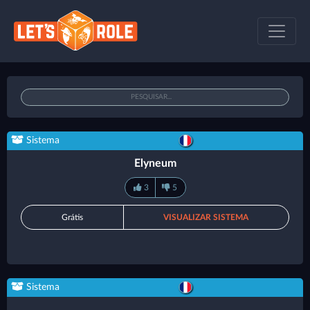
Sistema
Elyneum
3
5
Grátis
VISUALIZAR SISTEMA
Sistema