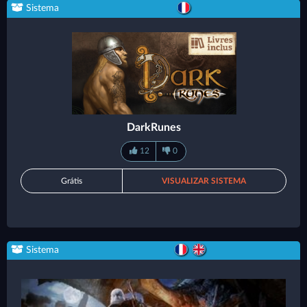
Sistema
DarkRunes
12
0
Grátis
VISUALIZAR SISTEMA
Sistema