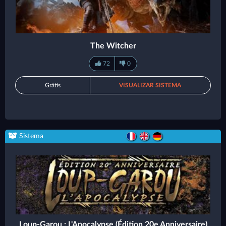
The Witcher
72
0
Grátis
VISUALIZAR SISTEMA
Sistema
Loup-Garou : L'Apocalypse (Édition 20e Anniversaire)