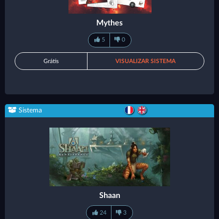
Mythes
5
0
Grátis
VISUALIZAR SISTEMA
Sistema
Shaan
24
3