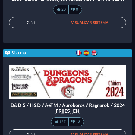
20
0
Grátis
VISUALIZAR SISTEMA
Sistema
D&D 5 / H&D / AeTM / Auroboros / Ragnarok / 2024
[FR][ES][EN]
157
13
Grátis
VISUALIZAR SISTEMA