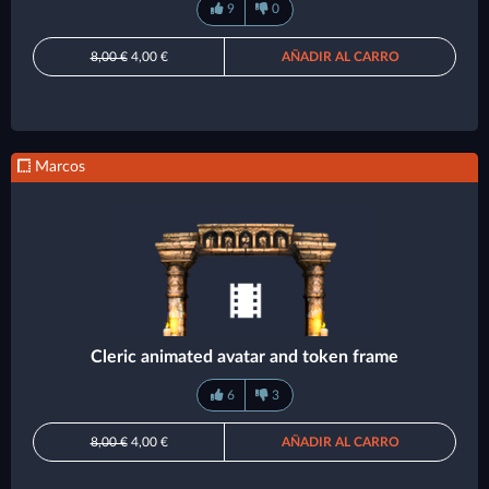
9
0
8,00 €
4,00 €
AÑADIR AL CARRO
Marcos
Cleric animated avatar and token frame
6
3
8,00 €
4,00 €
AÑADIR AL CARRO