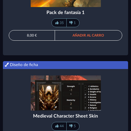
Pack de fantasía 1
35
1
8,00 €
AÑADIR AL CARRO
Diseño de ficha
Medieval Character Sheet Skin
44
5