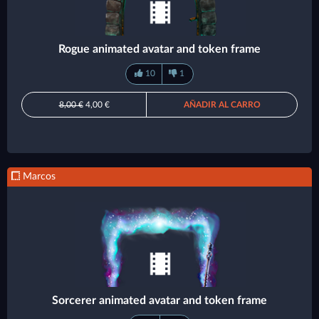
Rogue animated avatar and token frame
10
1
8,00 €
4,00 €
AÑADIR AL CARRO
Marcos
Sorcerer animated avatar and token frame