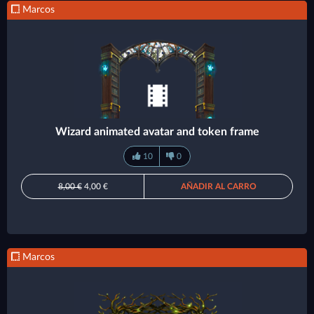
Marcos
Wizard animated avatar and token frame
10
0
8,00 €
4,00 €
AÑADIR AL CARRO
Marcos