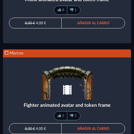
8
1
8,00 €
4,00 €
AÑADIR AL CARRO
Marcos
Fighter animated avatar and token frame
5
5
8,00 €
4,00 €
AÑADIR AL CARRO