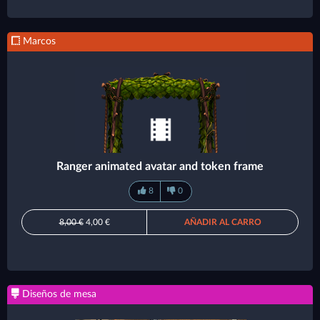
Marcos
Ranger animated avatar and token frame
8
0
8,00 €
4,00 €
AÑADIR AL CARRO
Diseños de mesa