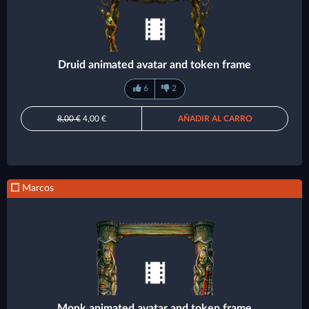
Druid animated avatar and token frame
6
2
8,00 €
4,00 €
AÑADIR AL CARRO
Marcos
Monk animated avatar and token frame