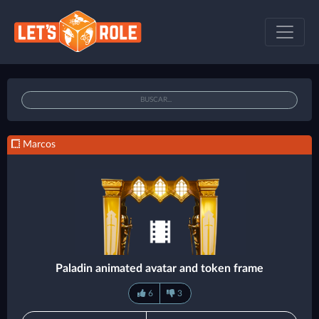
Marcos
Paladin animated avatar and token frame
6
3