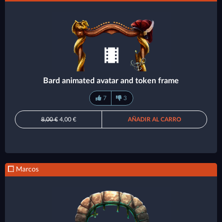
Bard animated avatar and token frame
7
3
8,00 €
4,00 €
AÑADIR AL CARRO
Marcos