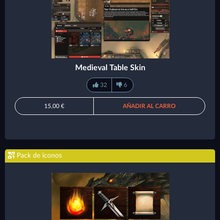
Medieval Table Skin
32
6
15,00 €
AÑADIR AL CARRO
Pack de iconos