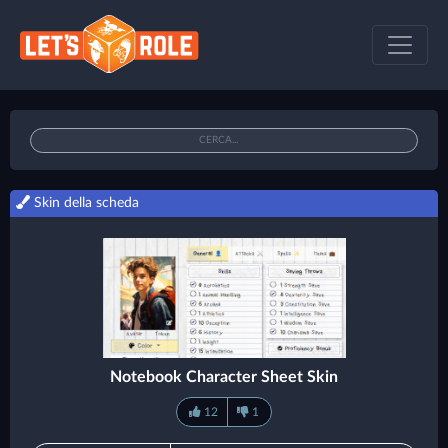
Skin della scheda
Notebook Character Sheet Skin
12
1