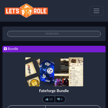
Bundle
Fateforge Bundle
13
0