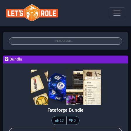
Bundle
Fateforge Bundle
13
0