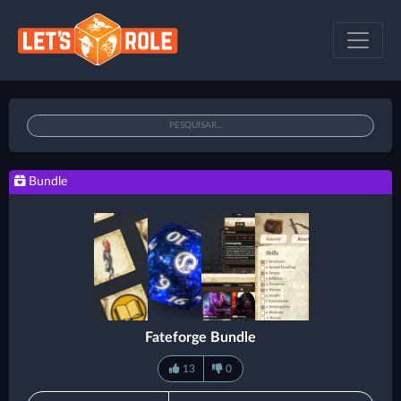
Bundle
Fateforge Bundle
13
0