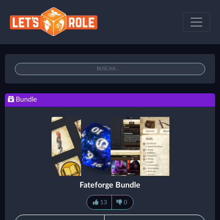
Bundle
Fateforge Bundle
13
0