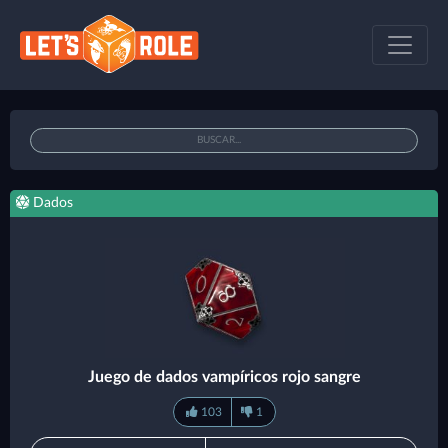
Dados
Juego de dados vampíricos rojo sangre
103
1