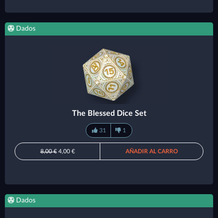
Dados
The Blessed Dice Set
31
1
8,00 €
4,00 €
AÑADIR AL CARRO
Dados