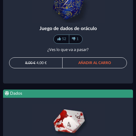
Juego de dados de oráculo
52
1
¿Ves lo que va a pasar?
8,00 €
4,00 €
AÑADIR AL CARRO
Dados