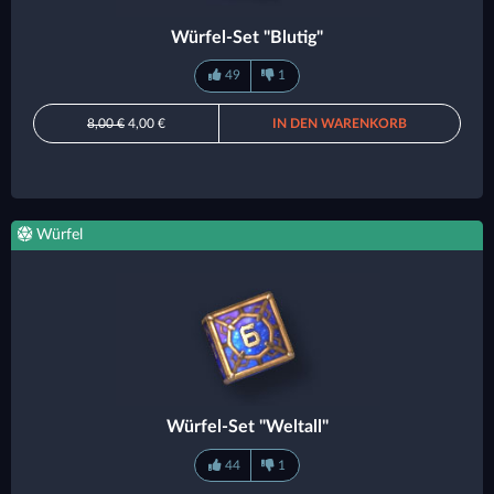
Würfel-Set "Blutig"
49
1
8,00 €
4,00 €
IN DEN WARENKORB
Würfel
Würfel-Set "Weltall"
44
1