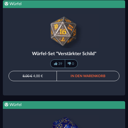
Würfel
Würfel-Set "Verstärkter Schild"
39
0
8,00 €
4,00 €
IN DEN WARENKORB
Würfel