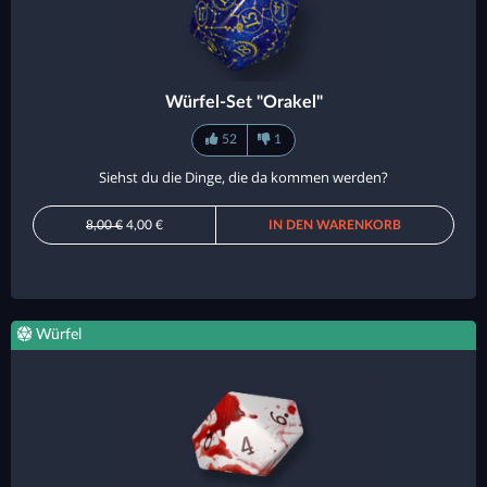
Würfel-Set "Orakel"
52
1
Siehst du die Dinge, die da kommen werden?
8,00 €
4,00 €
IN DEN WARENKORB
Würfel