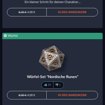
Ein kleiner Schritt für deinen Charakter...
8,00 €
4,00 €
IN DEN WARENKORB
Würfel
Würfel-Set "Nordische Runen"
35
1
8,00 €
4,00 €
IN DEN WARENKORB