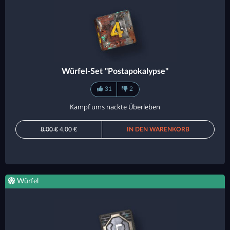
Würfel-Set "Postapokalypse"
31
2
Kampf ums nackte Überleben
8,00 €
4,00 €
IN DEN WARENKORB
Würfel