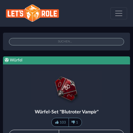
Würfel
Würfel-Set "Blutroter Vampir"
103
1