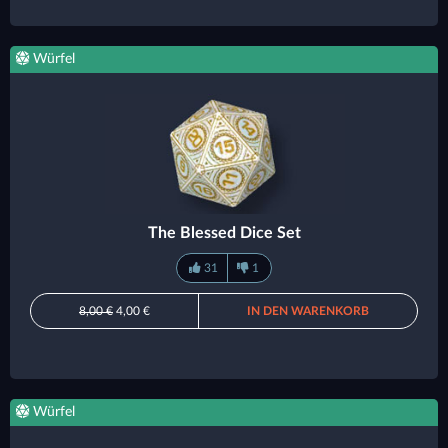
Würfel
The Blessed Dice Set
31
1
8,00 €
4,00 €
IN DEN WARENKORB
Würfel