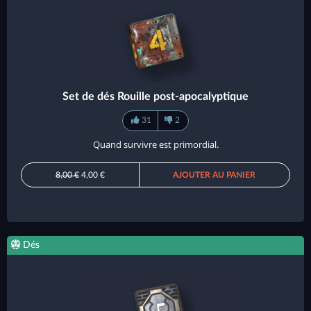
Set de dés Rouille post-apocalyptique
31
2
Quand survivre est primordial.
8,00 €
4,00 €
AJOUTER AU PANIER
Dés