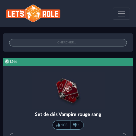
Dés
Set de dés Vampire rouge sang
103
1