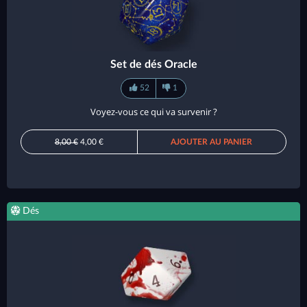
Set de dés Oracle
52
1
Voyez-vous ce qui va survenir ?
8,00 €
4,00 €
AJOUTER AU PANIER
Dés