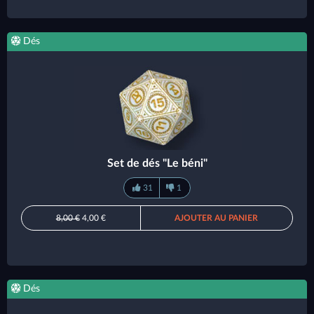
Dés
Set de dés "Le béni"
31
1
8,00 €
4,00 €
AJOUTER AU PANIER
Dés