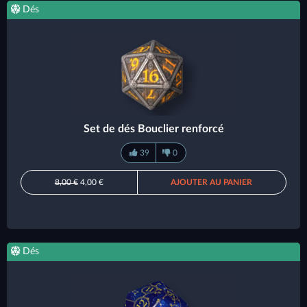
Dés
Set de dés Bouclier renforcé
39
0
8,00 €
4,00 €
AJOUTER AU PANIER
Dés