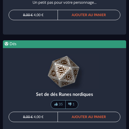
Un petit pas pour votre personnage...
8,00 €
4,00 €
AJOUTER AU PANIER
Dés
Set de dés Runes nordiques
35
1
8,00 €
4,00 €
AJOUTER AU PANIER