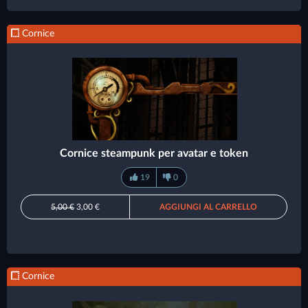
Cornice
Cornice steampunk per avatar e token
19
0
5,00 €
3,00 €
AGGIUNGI AL CARRELLO
Cornice