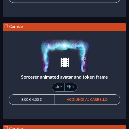
Cornice
Sorcerer animated avatar and token frame
9
0
8,00 €
4,00 €
AGGIUNGI AL CARRELLO
Cornice