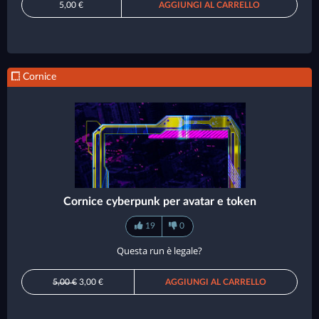
5,00 €
AGGIUNGI AL CARRELLO
Cornice
Cornice cyberpunk per avatar e token
19
0
Questa run è legale?
5,00 €
3,00 €
AGGIUNGI AL CARRELLO