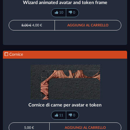
Wizard animated avatar and token frame
10
0
8,00 €
4,00 €
AGGIUNGI AL CARRELLO
Cornice
Cornice di carne per avatar e token
11
0
5,00 €
AGGIUNGI AL CARRELLO