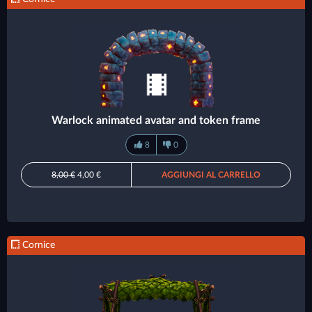
Warlock animated avatar and token frame
8
0
8,00 €
4,00 €
AGGIUNGI AL CARRELLO
Cornice