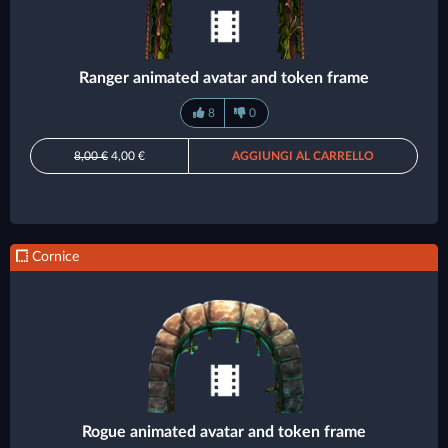
Ranger animated avatar and token frame
8
0
8,00 €
4,00 €
AGGIUNGI AL CARRELLO
Cornice
Rogue animated avatar and token frame