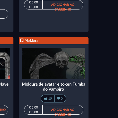
€ 5,00
ADICIONAR AO
€ 3,00
CARRINHO
Moldura
 Nave
Moldura de avatar e token Tumba
do Vampiro
15
0
€ 5,00
NHO
ADICIONAR AO
€ 3,00
CARRINHO