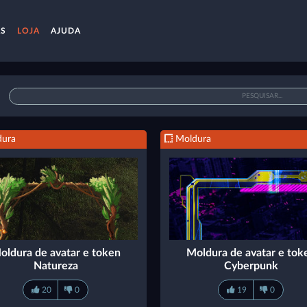
AS
LOJA
AJUDA
ura
Moldura
oldura de avatar e token
Moldura de avatar e tok
Natureza
Cyberpunk
20
0
19
0