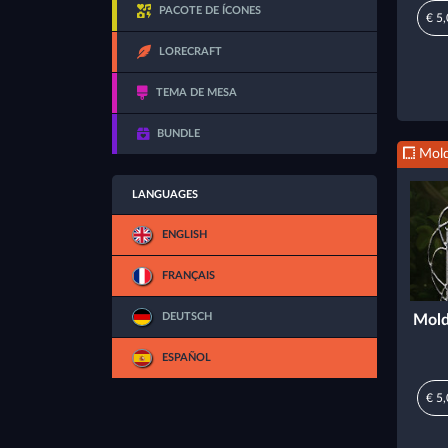
PACOTE DE ÍCONES
€ 5
LORECRAFT
TEMA DE MESA
BUNDLE
Mold
LANGUAGES
ENGLISH
FRANÇAIS
DEUTSCH
Mold
ESPAÑOL
€ 5