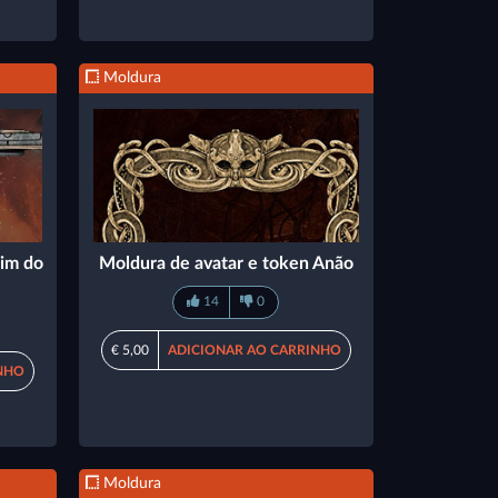
Moldura
Fim do
Moldura de avatar e token Anão
14
0
€ 5,00
ADICIONAR AO CARRINHO
NHO
Moldura