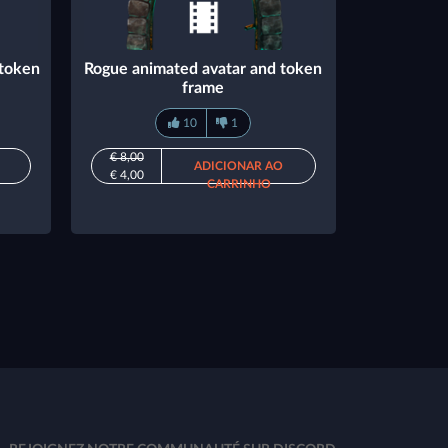
 token
Rogue animated avatar and token
frame
10
1
€ 8,00
ADICIONAR AO
€ 4,00
CARRINHO