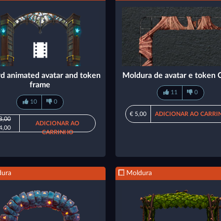
d animated avatar and token
Moldura de avatar e token 
frame
11
0
10
0
€ 5,00
ADICIONAR AO CARRI
8,00
ADICIONAR AO
4,00
CARRINHO
ura
Moldura