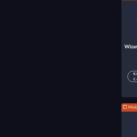
Wizar
€ 
€ 
Mold