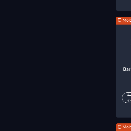
Mold
Bar
€ 
€ 
Mold