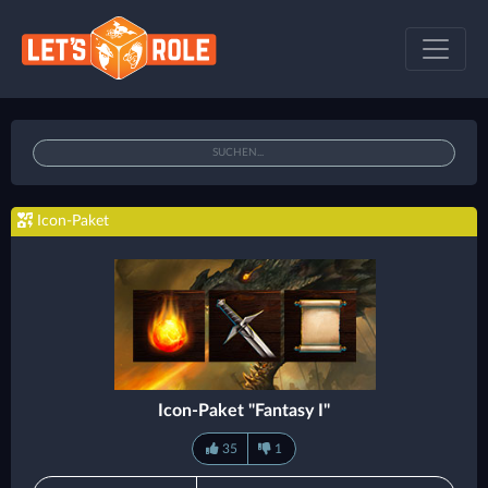
Icon-Paket
Icon-Paket "Fantasy I"
35
1