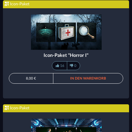
Icon-Paket
Icon-Paket "Horror I"
16
0
8,00 €
IN DEN WARENKORB
Icon-Paket