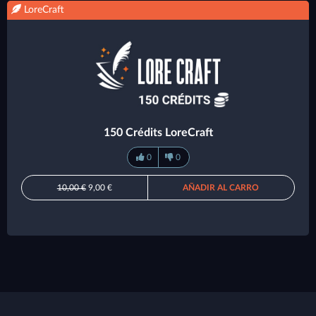
LoreCraft
150 Crédits LoreCraft
0
0
10,00 €
9,00 €
AÑADIR AL CARRO