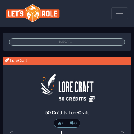
LoreCraft
50 Crédits LoreCraft
0
0