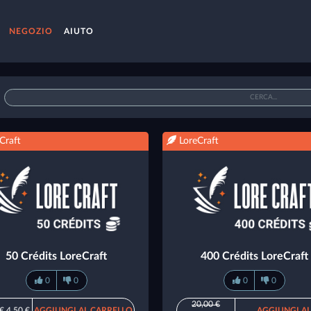
NEGOZIO
AIUTO
Craft
LoreCraft
50 Crédits LoreCraft
400 Crédits LoreCraft
0
0
0
0
20,00 €
 €
4,50 €
AGGIUNGI AL CARRELLO
AGGIUNGI AL