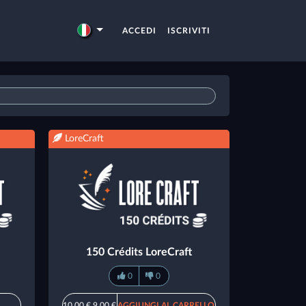
ACCEDI
ISCRIVITI
LoreCraft
150 Crédits LoreCraft
0
0
10,00 €
9,00 €
AGGIUNGI AL CARRELLO