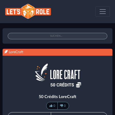
LoreCraft
50 Crédits LoreCraft
0
0