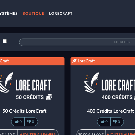
YSTÈMES
BOUTIQUE
LORECRAFT
Craft
LoreCraft
50 Crédits LoreCraft
400 Crédits LoreCraft
0
0
0
0
0 €
4,50 €
AJOUTER AU PANIER
20,00 €
18,00 €
AJOUTER AU PA