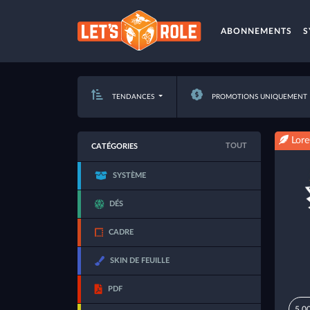
ABONNEMENTS
S
TENDANCES
PROMOTIONS UNIQUEMENT
Lore
TOUT
CATÉGORIES
SYSTÈME
DÉS
CADRE
SKIN DE FEUILLE
PDF
5,0