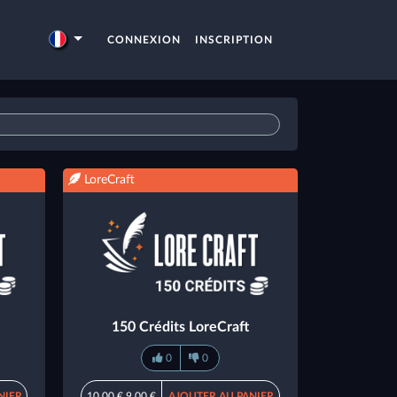
CONNEXION
INSCRIPTION
LoreCraft
150 Crédits LoreCraft
0
0
NIER
10,00 €
9,00 €
AJOUTER AU PANIER