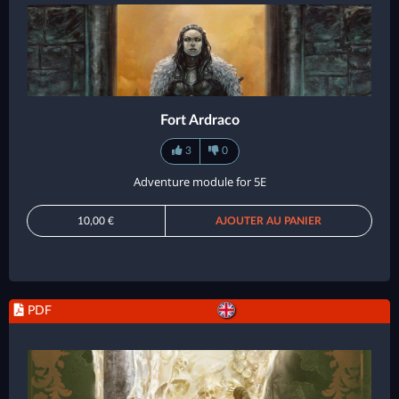
Fort Ardraco
3
0
Adventure module for 5E
10,00 €
AJOUTER AU PANIER
PDF