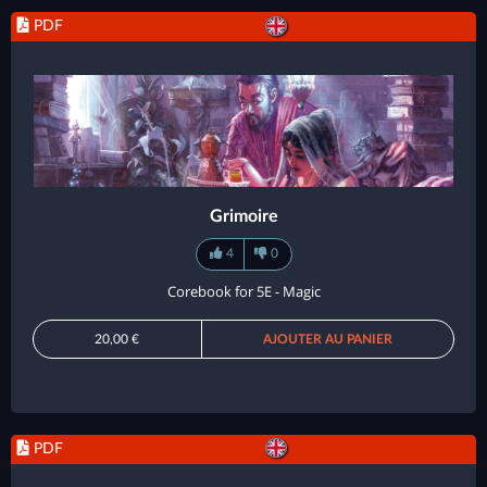
PDF
Grimoire
4
0
Corebook for 5E - Magic
20,00 €
AJOUTER AU PANIER
PDF