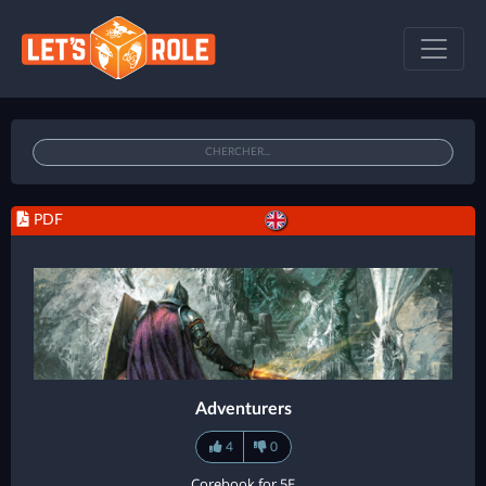
PDF
Adventurers
4
0
Corebook for 5E