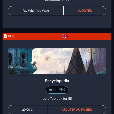
Pay What You Want
AJOUTER
PDF
Encyclopedia
4
0
Lore Toolbox for 5E
20,00 €
AJOUTER AU PANIER