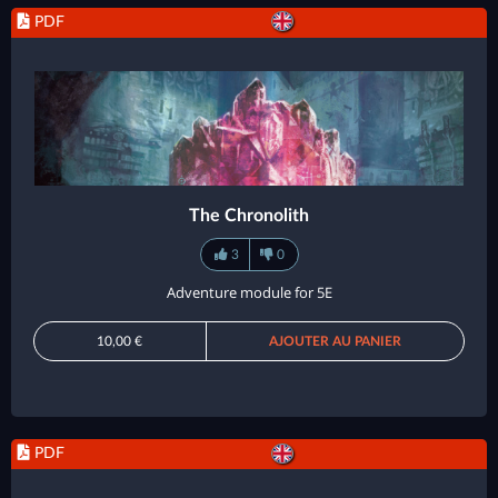
PDF
The Chronolith
3
0
Adventure module for 5E
10,00 €
AJOUTER AU PANIER
PDF