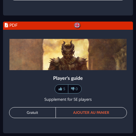
PDF
Player's guide
5
0
Supplement for 5E players
Gratuit
AJOUTER AU PANIER