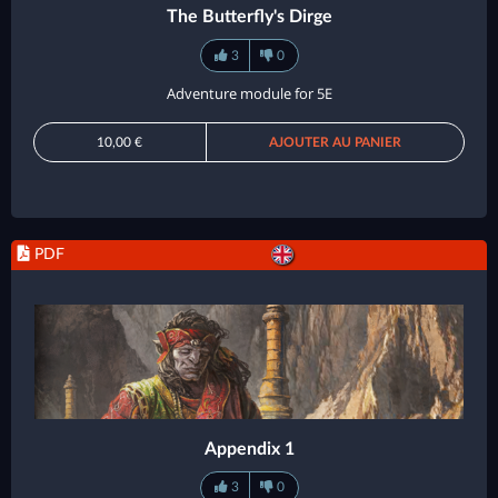
The Butterfly's Dirge
3
0
Adventure module for 5E
10,00 €
AJOUTER AU PANIER
PDF
Appendix 1
3
0