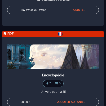
Pay What You Want
AJOUTER
PDF
Encyclopédie
7
0
Univers pour la 5E
20,00 €
AJOUTER AU PANIER