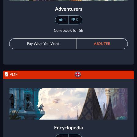
Adventurers
4
0
Corebook for 5E
Pay What You Want
AJOUTER
PDF
Encyclopedia