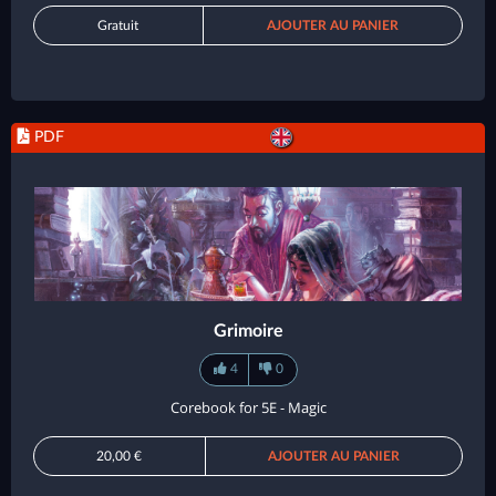
Gratuit
AJOUTER AU PANIER
PDF
Grimoire
4
0
Corebook for 5E - Magic
20,00 €
AJOUTER AU PANIER