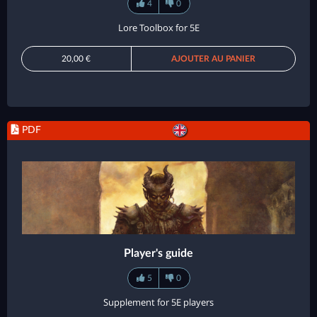
4
0
Lore Toolbox for 5E
20,00 €
AJOUTER AU PANIER
PDF
Player's guide
5
0
Supplement for 5E players