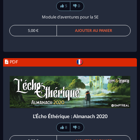
5
0
Module d'aventures pour la 5E
5,00 €
AJOUTER AU PANIER
PDF
L'Écho Éthérique : Almanach 2020
8
0