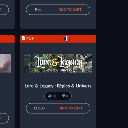
T
Free
ADD TO CART
PDF
Lore & Legacy : Règles & Univers
11
0
€15.00
ADD TO CART
T