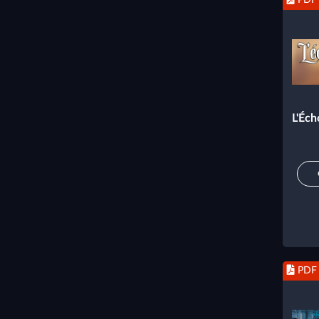
L'Éch
PDF