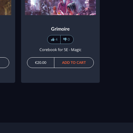
Grimoire
4
0
Corebook for 5E - Magic
€20.00
ADD TO CART