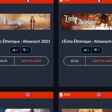
o Éthérique : Almanach 2021
L'Écho Éthérique : Almanac
8
0
8
0
€8.00
ADD TO CART
€8.00
ADD TO CAR
PDF