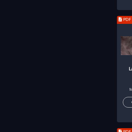
PDF
L
M
PDF