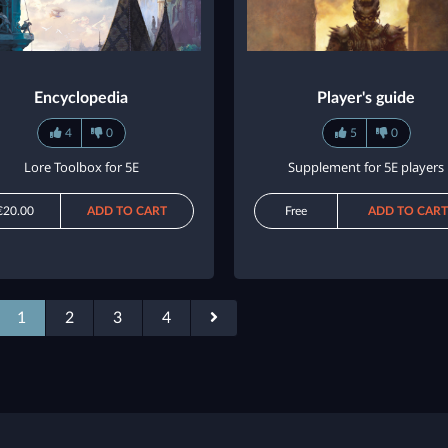
Encyclopedia
Player's guide
4
0
5
0
Lore Toolbox for 5E
Supplement for 5E players
€20.00
ADD TO CART
Free
ADD TO CART
1
2
3
4