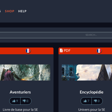
S
SHOP
HELP
PDF
Aventuriers
Encyclopédie
9
0
7
0
Livre de base pour la 5E
Univers pour la 5E