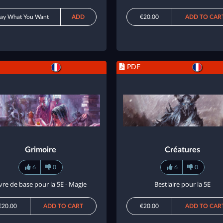
ay What You Want
ADD
€20.00
ADD TO CAR
PDF
Grimoire
Créatures
6
0
6
0
ivre de base pour la 5E - Magie
Bestiaire pour la 5E
€20.00
ADD TO CART
€20.00
ADD TO CAR