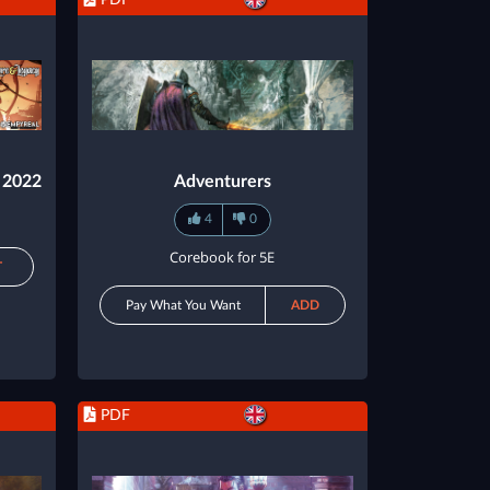
h 2022
Adventurers
4
0
Corebook for 5E
T
Pay What You Want
ADD
PDF