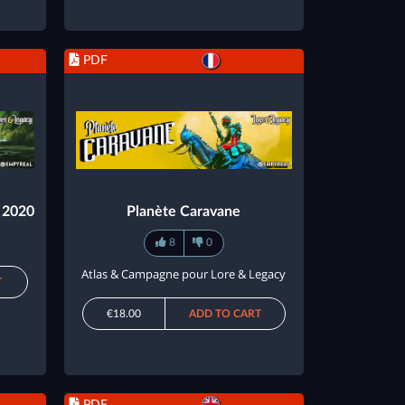
PDF
h 2020
Planète Caravane
8
0
Atlas & Campagne pour Lore & Legacy
T
€18.00
ADD TO CART
PDF