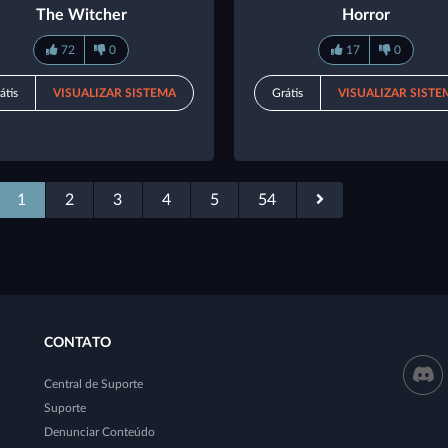
The Witcher
Horror
72
0
17
0
átis
VISUALIZAR SISTEMA
Grátis
VISUALIZAR SISTE
1
2
3
4
5
54
CONTATO
Central de Suporte
Suporte
Denunciar Conteúdo