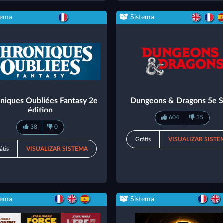
tema
Sistema
niques Oubliées Fantasy 2e
Dungeons & Dragons 5e 
édition
604
35
38
0
Grátis
VISUALIZAR SISTE
átis
VISUALIZAR SISTEMA
tema
Sistema