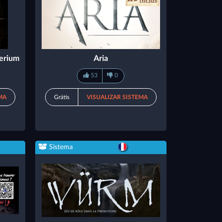
perium
Aria
53
0
MA
Grátis
VISUALIZAR SISTEMA
Sistema