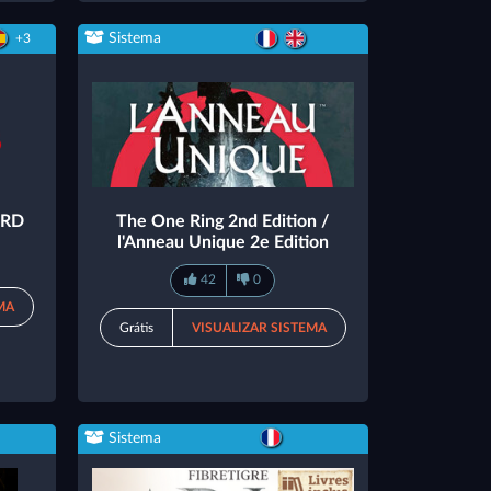
Sistema
+3
SRD
The One Ring 2nd Edition /
l'Anneau Unique 2e Edition
42
0
MA
Grátis
VISUALIZAR SISTEMA
Sistema