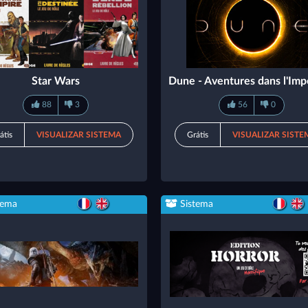
Star Wars
Dune - Aventures dans l'Im
88
3
56
0
átis
VISUALIZAR SISTEMA
Grátis
VISUALIZAR SISTE
tema
Sistema