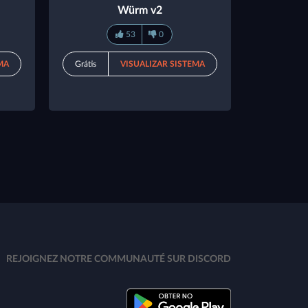
Würm v2
53
0
MA
Grátis
VISUALIZAR SISTEMA
REJOIGNEZ NOTRE COMMUNAUTÉ SUR DISCORD