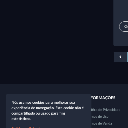
Gr
LINKS RÁPIDOS
INFORMAÇÕES
Nós usamos cookies para melhorar sua
experiência de navegação. Este cookie não é
Novo personagem
Política de Privacidade
compartilhado ou usado para fins
Nova mesa
Termos de Uso
estatísticos.
Loja
Termos de Venda