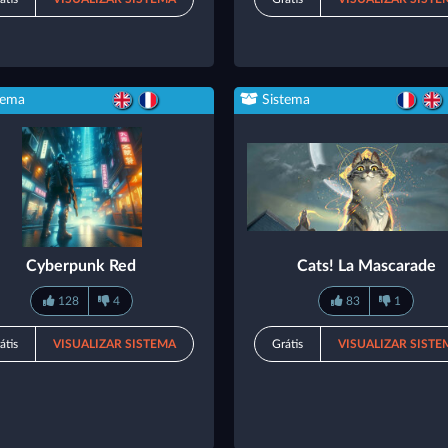
tema
Sistema
Cyberpunk Red
Cats! La Mascarade
128
4
83
1
átis
VISUALIZAR SISTEMA
Grátis
VISUALIZAR SISTE