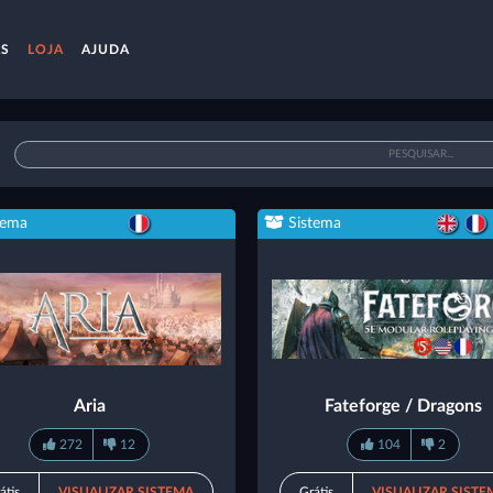
AS
LOJA
AJUDA
tema
Sistema
Aria
Fateforge / Dragons
272
12
104
2
átis
VISUALIZAR SISTEMA
Grátis
VISUALIZAR SISTE