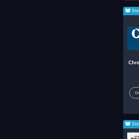
Sis
Chro
Gr
Sis