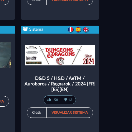
Sistema
D&D 5 / H&D / AeTM /
Auroboros / Ragnarok / 2024 [FR]
[ES][EN]
158
13
MA
Grátis
VISUALIZAR SISTEMA