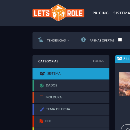
PRICING
SISTEM
TENDÊNCIAS
APENAS OFERTAS
Sis
TODAS
CATEGORIAS
SISTEMA
DADOS
MOLDURA
TEMA DE FICHA
PDF
Gr