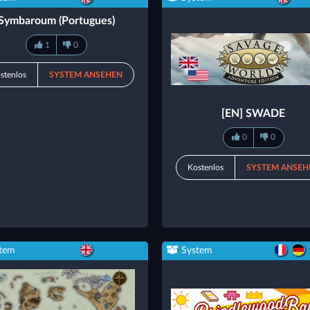
Symbaroum (Portugues)
1
0
stenlos
SYSTEM ANSEHEN
[EN] SWADE
0
0
Kostenlos
SYSTEM ANSEH
tem
System