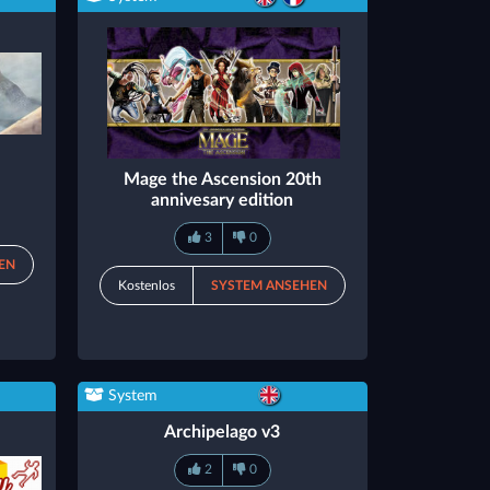
Mage the Ascension 20th
annivesary edition
3
0
EN
Kostenlos
SYSTEM ANSEHEN
System
Archipelago v3
2
0