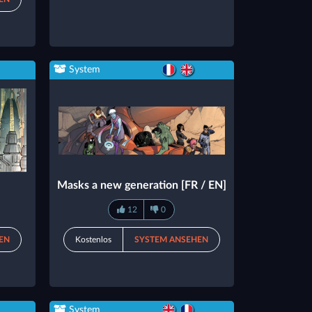
System
Masks a new generation [FR / EN]
12
0
EN
Kostenlos
SYSTEM ANSEHEN
System