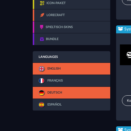
ICON-PAKET
LORECRAFT
SPIELTISCH-SKINS
Sys
BUNDLE
LANGUAGES
ENGLISH
FRANÇAIS
DEUTSCH
Ko
ESPAÑOL
Sys