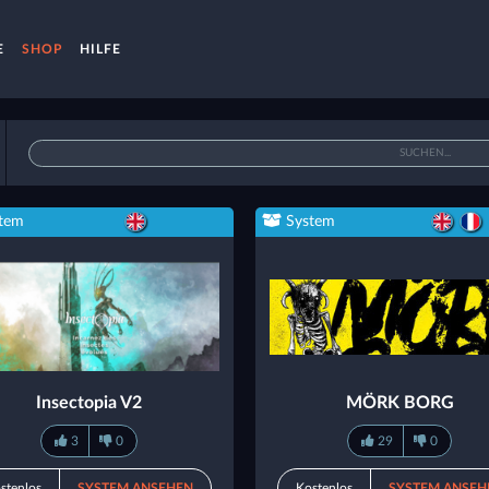
E
SHOP
HILFE
tem
System
Insectopia V2
MÖRK BORG
3
0
29
0
stenlos
SYSTEM ANSEHEN
Kostenlos
SYSTEM ANSEH