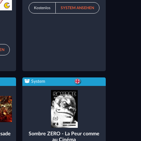
Kostenlos
SYSTEM ANSEHEN
EN
System
usade
Sombre ZERO - La Peur comme
au Cinéma