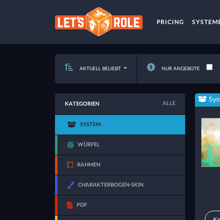
PRICING
SYSTEM
AKTUELL BELIEBT
NUR ANGEBOTE
Sys
ALLE
KATEGORIEN
SYSTEM
WÜRFEL
RAHMEN
CHARAKTERBOGEN-SKIN
PDF
Ko