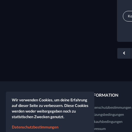
Ko
QUICKLINKS
INFORMATION
Wir verwenden Cookies, um deine Erfahrung
auf dieser Seite zu verbessern. Diese Cookies
Neuer Charakter
Datenschutzbestimmungen
werden weder weitergegeben noch zu
Neuer Spieltisch
Nutzungsbedingungen
statistischen Zwecken genutzt.
Shop
Verkaufsbedingungen
Datenschutzbestimmungen
Würfel-Tester
Impressum