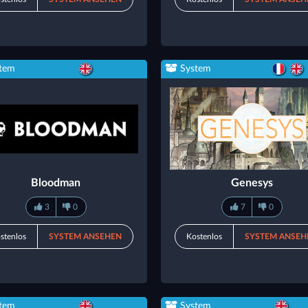
tem
System
Bloodman
Genesys
3
0
7
0
stenlos
SYSTEM ANSEHEN
Kostenlos
SYSTEM ANSEH
tem
System