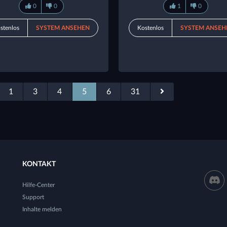
0
0
1
0
stenlos
SYSTEM ANSEHEN
Kostenlos
SYSTEM ANSEH
1
3
4
5
6
31
KONTAKT
Hilfe-Center
Support
Inhalte melden