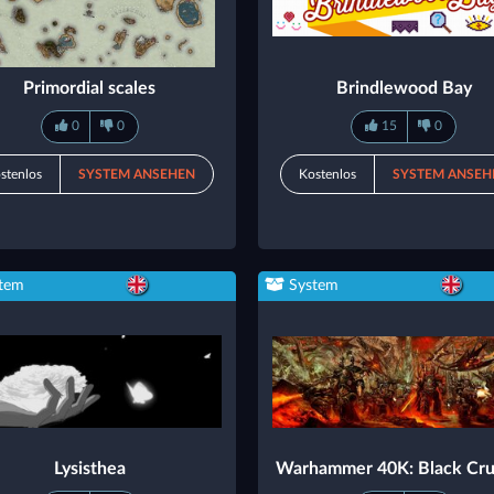
Primordial scales
Brindlewood Bay
0
0
15
0
stenlos
SYSTEM ANSEHEN
Kostenlos
SYSTEM ANSEH
tem
System
Lysisthea
Warhammer 40K: Black Cr