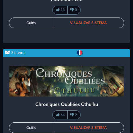
33
0
Grátis
VISUALIZAR SISTEMA
Sistema
Chroniques Oubliées Cthulhu
64
2
Grátis
VISUALIZAR SISTEMA