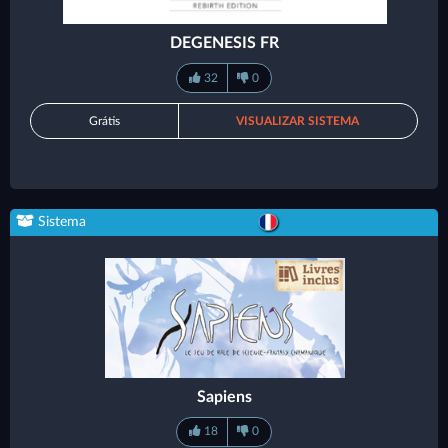
DEGENESIS FR
32
0
Grátis
VISUALIZAR SISTEMA
Sistema
Sapiens
18
0