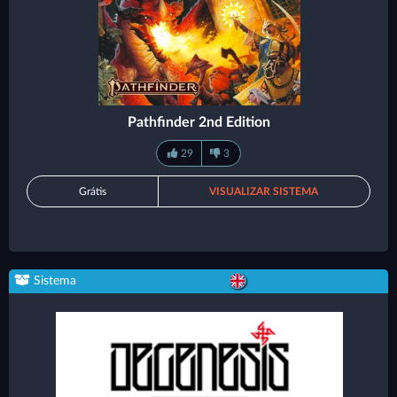
Pathfinder 2nd Edition
29
3
Grátis
VISUALIZAR SISTEMA
Sistema