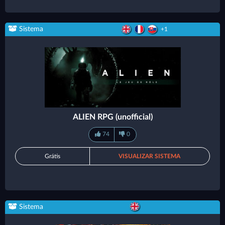
Sistema
+1
ALIEN RPG (unofficial)
74
0
Grátis
VISUALIZAR SISTEMA
Sistema