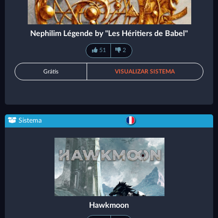
Nephilim Légende by "Les Héritiers de Babel"
51
2
Grátis
VISUALIZAR SISTEMA
Sistema
Hawkmoon