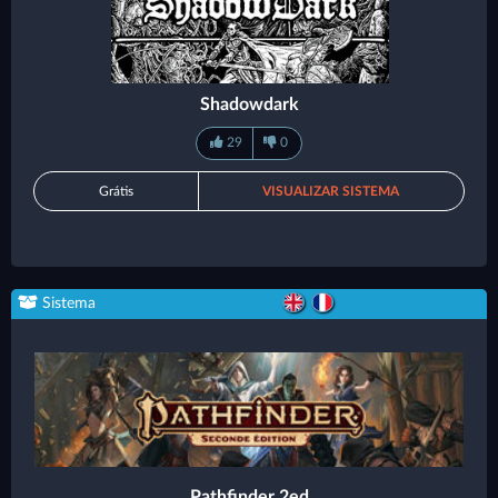
Shadowdark
29
0
Grátis
VISUALIZAR SISTEMA
Sistema
Pathfinder 2ed